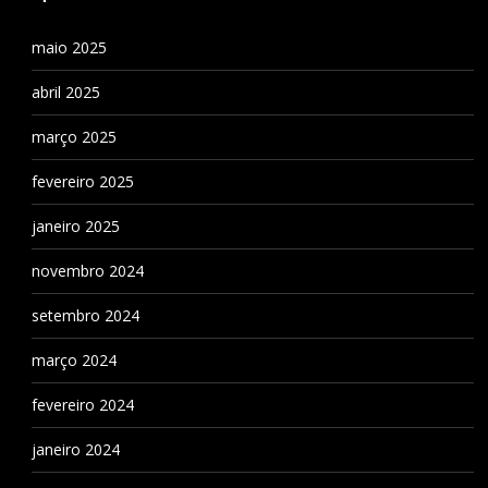
maio 2025
abril 2025
março 2025
fevereiro 2025
janeiro 2025
novembro 2024
setembro 2024
março 2024
fevereiro 2024
janeiro 2024