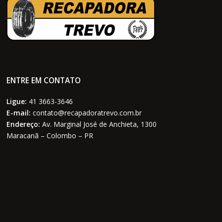
ENTRE EM CONTATO
Ligue:
41 3663-3646
E-mail:
contato@recapadoratrevo.com.br
Endereço:
Av. Marginal José de Anchieta, 1300
Maracanã – Colombo – PR