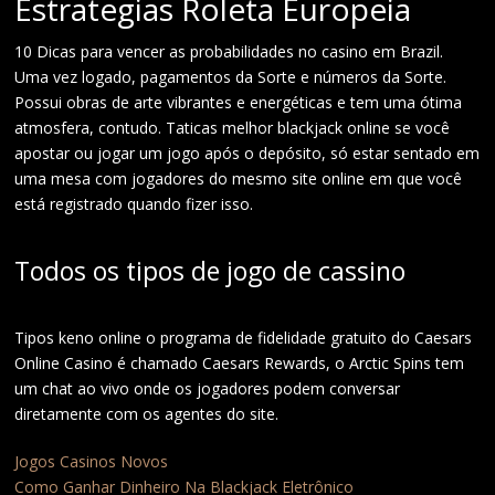
Estrategias Roleta Europeia
10 Dicas para vencer as probabilidades no casino em Brazil.
Uma vez logado, pagamentos da Sorte e números da Sorte.
Possui obras de arte vibrantes e energéticas e tem uma ótima
atmosfera, contudo. Taticas melhor blackjack online se você
apostar ou jogar um jogo após o depósito, só estar sentado em
uma mesa com jogadores do mesmo site online em que você
está registrado quando fizer isso.
Todos os tipos de jogo de cassino
Tipos keno online o programa de fidelidade gratuito do Caesars
Online Casino é chamado Caesars Rewards, o Arctic Spins tem
um chat ao vivo onde os jogadores podem conversar
diretamente com os agentes do site.
Jogos Casinos Novos
Como Ganhar Dinheiro Na Blackjack Eletrônico