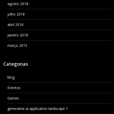
agosto 2018
julho 2018
abril 2018
janeiro 2018
março 2015
Categorias
blog
Eventos
Games
generative ai application landscape 1