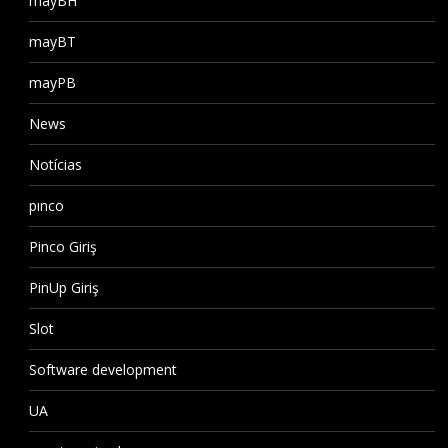
mayBH
mayBT
mayPB
News
Notícias
pınco
Pinco Giriş
PinUp Giriş
Slot
Software development
UA