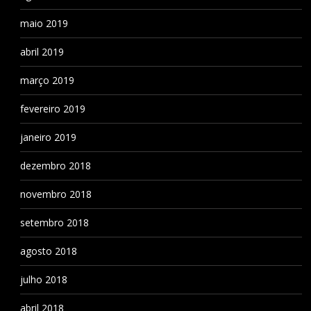
maio 2019
abril 2019
março 2019
fevereiro 2019
janeiro 2019
dezembro 2018
novembro 2018
setembro 2018
agosto 2018
julho 2018
abril 2018