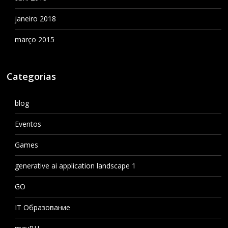
janeiro 2018
março 2015
Categorias
blog
Eventos
Games
generative ai application landscape 1
GO
IT Образование