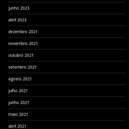
junho 2023
abril 2023
dezembro 2021
novembro 2021
outubro 2021
setembro 2021
agosto 2021
julho 2021
junho 2021
maio 2021
abril 2021