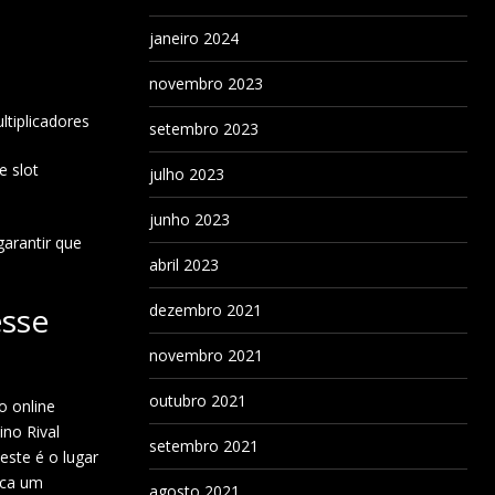
janeiro 2024
novembro 2023
tiplicadores
setembro 2023
e slot
julho 2023
junho 2023
garantir que
abril 2023
esse
dezembro 2021
novembro 2021
outubro 2021
o online
no Rival
setembro 2021
este é o lugar
sca um
agosto 2021