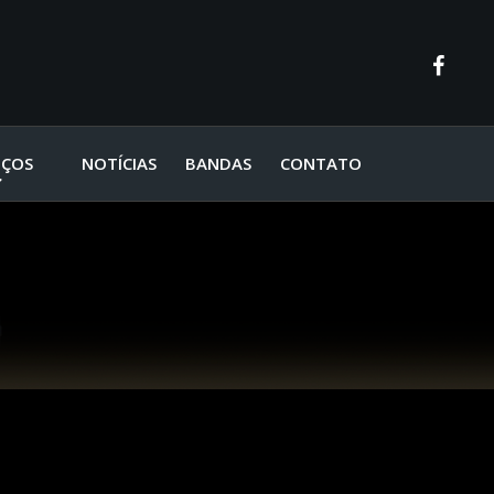
IÇOS
NOTÍCIAS
BANDAS
CONTATO