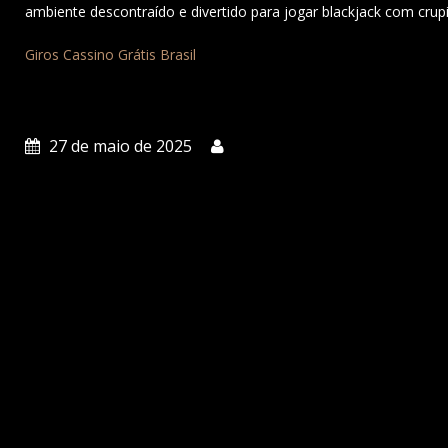
ambiente descontraído e divertido para jogar blackjack com crupi
Giros Cassino Grátis Brasil
27 de maio de 2025