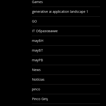
Games
generative ai application landscape 1
GO
IT Образование
mayBH
mayBT
mayPB
News
Notícias
pınco
Pinco Giriş