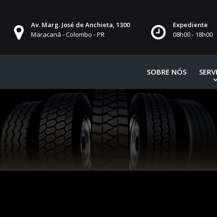
Av. Marg. José de Anchieta, 1300
Expediente
Maracanã - Colombo - PR
08h00 - 18h00
SOBRE NÓS
SERV