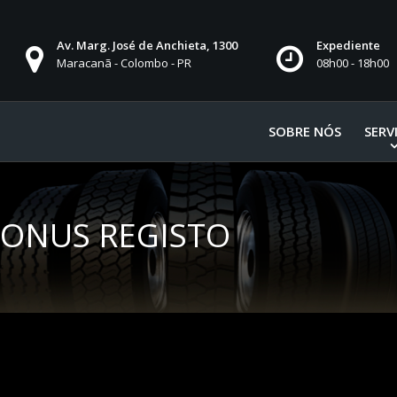
Av. Marg. José de Anchieta, 1300
Expediente
Maracanã - Colombo - PR
08h00 - 18h00
SOBRE NÓS
SERV
BONUS REGISTO
O