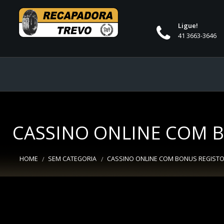
Ligue!
41 3663-3646
CASSINO ONLINE COM 
HOME
SEM CATEGORIA
CASSINO ONLINE COM BONUS REGIST