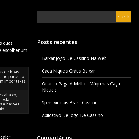
Posts recentes
as duas
e escolher um
Baixar Jogo De Cassino Na Web
Caca Niqueis Grátis Baixar
us de boas-
como parte do
em impor taxas
Quanto Paga A Melhor Máquinas Caça
Níqueis
es abaixo,
 está
Spins Virtuais Brasil Cassino
s e barões
uídas.
Aplicativo De Jogo De Cassino
ealer
Comentários