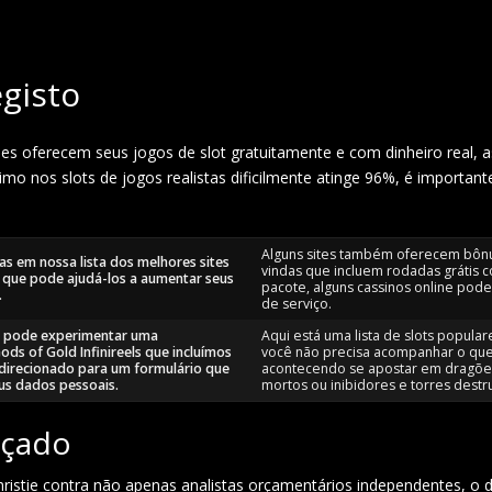
gisto
eles oferecem seus jogos de slot gratuitamente e com dinheiro real, 
 nos slots de jogos realistas dificilmente atinge 96%, é important
Alguns sites também oferecem bôn
as em nossa lista dos melhores sites
vindas que incluem rodadas grátis 
o que pode ajudá-los a aumentar seus
pacote, alguns cassinos online pod
.
de serviço.
ê pode experimentar uma
Aqui está uma lista de slots popular
ds of Gold Infinireels que incluímos
você não precisa acompanhar o que
 direcionado para um formulário que
acontecendo se apostar em dragõe
us dados pessoais.
mortos ou inibidores e torres destr
nçado
ristie contra não apenas analistas orçamentários independentes, o d