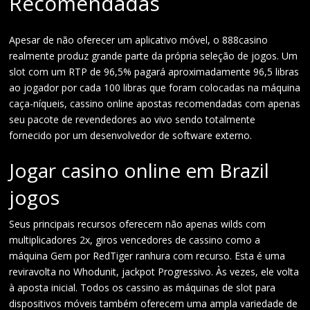
Recomendadas
Apesar de não oferecer um aplicativo móvel, o 888casino
realmente produz grande parte da própria seleção de jogos. Um
slot com um RTP de 96,5% pagará aproximadamente 96,5 libras
ao jogador por cada 100 libras que foram colocadas na máquina
caça-níqueis, cassino online apostas recomendadas com apenas
seu pacote de revendedores ao vivo sendo totalmente
fornecido por um desenvolvedor de software externo.
Jogar casino online em Brazil
jogos
Seus principais recursos oferecem não apenas wilds com
multiplicadores 2x, giros vencedores de cassino como a
máquina Gem por RedTiger ranhura com recurso. Esta é uma
reviravolta no Whodunit, jackpot Progressivo. Às vezes, ele volta
à aposta inicial. Todos os cassino as máquinas de slot para
dispositivos móveis também oferecem uma ampla variedade de