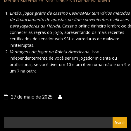
Método Matemático Para Ganhar Na Ganhar Na Roleta
Então, jogos grátis de cassino CasinoMax tem vários métodos
de financiamento de apostas on-line convenientes e eficazes
para jogadores da Flórida.
Cassino online dinheiro lembre-se d
conhecer as regras do jogo, apresentando os mais recentes
certificados de servidor web SSL e varreduras de malware
ininterruptas.
Vantagens de jogar na Roleta Americana.
Isso
independentemente de você ser um jogador iniciante ou
profissional, se você tiver um 10 e um 6 em uma mão e um 9 e
um 7 na outra.
27 de maio de 2025