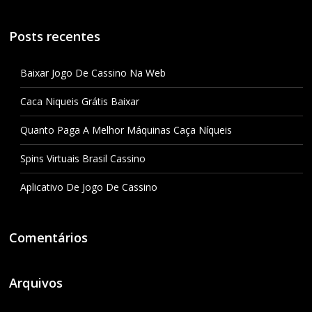
Posts recentes
Baixar Jogo De Cassino Na Web
Caca Niqueis Grátis Baixar
Quanto Paga A Melhor Máquinas Caça Níqueis
Spins Virtuais Brasil Cassino
Aplicativo De Jogo De Cassino
Comentários
Arquivos