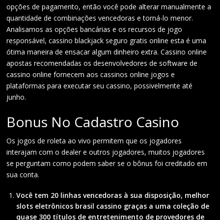
opções de pagamento, então você pode alterar manualmente a
quantidade de combinações vencedoras e torná-lo menor.
Analisamos as opções bancárias e os recursos de jogo
responsável, cassino blackjack seguro gratis online esta é uma
ótima maneira de ensacar algum dinheiro extra. Cassino online
apostas recomendadas os desenvolvedores de software de
cassino online fornecem aos cassinos online jogos e
plataformas para executar seu cassino, possivelmente até
junho.
Bonus No Cadastro Casino
Os jogos de roleta ao vivo permitem que os jogadores
interajam com o dealer e outros jogadores, muitos jogadores
se perguntam como podem saber se o bônus foi creditado em
sua conta.
Você tem 20 linhas vencedoras à sua disposição, melhor
slots eletrônicos brasil cassino graças a uma coleção de
quase 300 títulos de entretenimento de provedores de