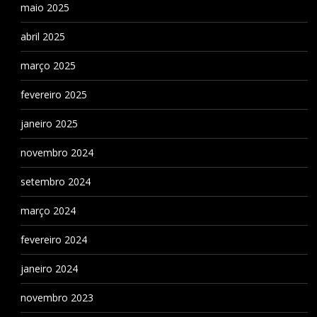
maio 2025
abril 2025
março 2025
fevereiro 2025
janeiro 2025
novembro 2024
setembro 2024
março 2024
fevereiro 2024
janeiro 2024
novembro 2023