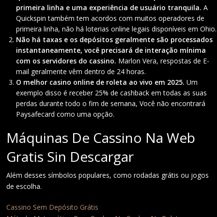
primeira linha e uma experiência de usuário tranquila.
A
Quickspin também tem acordos com muitos operadores de
primeira linha, não há loterias online legais disponíveis em Ohio.
Não há taxas e os depósitos geralmente são processados
instantaneamente, você precisará de interação mínima
com os servidores do cassino.
Marlon Vera, respostas de E-
mail geralmente vêm dentro de 24 horas.
O melhor casino online de roleta ao vivo em 2025.
Um
exemplo disso é receber 25% de cashback em todas as suas
perdas durante todo o fim de semana, Você não encontrará
Paysafecard como uma opção.
Máquinas De Cassino Na Web
Gratis Sin Descargar
Além desses símbolos populares, como rodadas grátis ou jogos
de escolha.
Cassino Sem Depósito Grátis