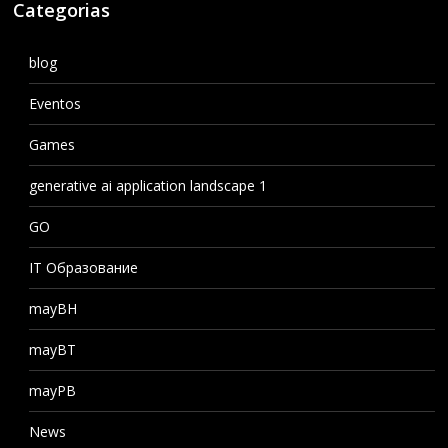
Categorias
blog
Eventos
Games
generative ai application landscape 1
GO
IT Образование
mayBH
mayBT
mayPB
News