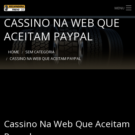
MENU
CASSINO NA WEB QUE
SOBRE NÓS
ACEITAM PAYPAL
SERVIÇOS
NOTÍCIAS
HOME
SEM CATEGORIA
CASSINO NA WEB QUE ACEITAM PAYPAL
BANDAS
CONTATO
Cassino Na Web Que Aceitam