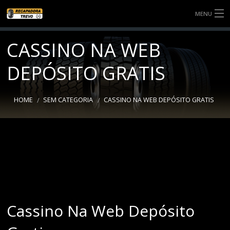
MENU
SOBRE NÓS
CASSINO NA WEB
SERVIÇOS
DEPÓSITO GRATIS
NOTÍCIAS
HOME
SEM CATEGORIA
CASSINO NA WEB DEPÓSITO GRATIS
BANDAS
CONTATO
Cassino Na Web Depósito