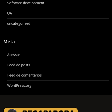
Software development
UA
uncategorized
Meta
Acessar
Feed de posts
Feed de comentários
WordPress.org