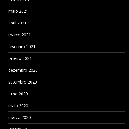
maio 2021
abril 2021
março 2021
fevereiro 2021
janeiro 2021
dezembro 2020
setembro 2020
julho 2020
maio 2020
março 2020