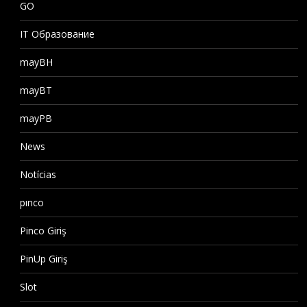
GO
IT Образование
mayBH
mayBT
mayPB
News
Notícias
pınco
Pinco Giriş
PinUp Giriş
Slot