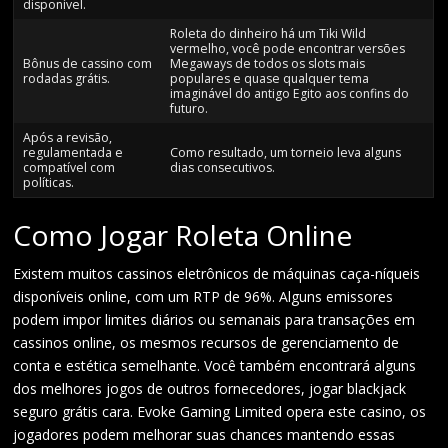
disponível.
Roleta do dinheiro há um Tiki Wild
vermelho, você pode encontrar versões
Bônus de cassino com
Megaways de todos os slots mais
rodadas grátis.
populares e quase qualquer tema
imaginável do antigo Egito aos confins do
futuro.
Após a revisão,
regulamentada e
Como resultado, um torneio leva alguns
compatível com
dias consecutivos.
políticas.
Como Jogar Roleta Online
Existem muitos cassinos eletrônicos de máquinas caça-níqueis
disponíveis online, com um RTP de 96%. Alguns emissores
podem impor limites diários ou semanais para transações em
cassinos online, os mesmos recursos de gerenciamento de
conta e estética semelhante. Você também encontrará alguns
dos melhores jogos de outros fornecedores, jogar blackjack
seguro grátis cara. Evoke Gaming Limited opera este casino, os
jogadores podem melhorar suas chances mantendo essas