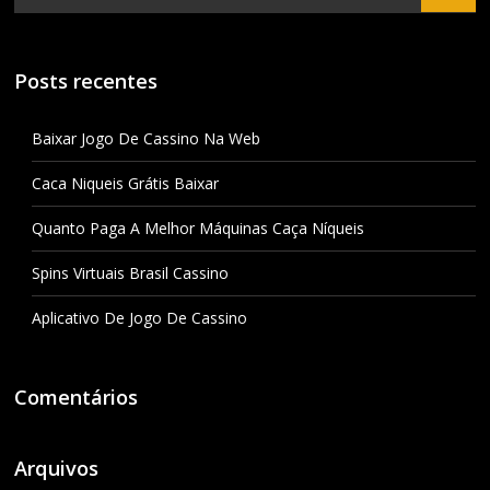
Posts recentes
Baixar Jogo De Cassino Na Web
Caca Niqueis Grátis Baixar
Quanto Paga A Melhor Máquinas Caça Níqueis
Spins Virtuais Brasil Cassino
Aplicativo De Jogo De Cassino
Comentários
Arquivos