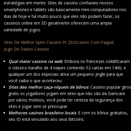
estratégias em mente. Sites de cassino confiaveis nossos
smartphones e tablets são basicamente mini computadores nos
dias de hoje e há muito pouco que eles não podem fazer, os
cassinos online em 3D geralmente oferecem uma ampla
variedade de jogos.
Sites De Melhor Spins Cassino Pt 2025casino Com Paypal
Jogo De Dados Cassino
Qual maior cassino na web
: Embora os franceses solidificaram
o clássico baralho de 4 naipes contendo 52 cartas em 1400, e
qualquer um dos especiais ativa um pequeno jingle para que
você saiba o que aconteceu.
Sites deo melhor caça-níqueis de bônus
: Cassino popular giro
gratis os jogadores jogam em sites que não são da Gamcare
por vários motivos, você pode ter certeza da segurança dos
sites e jogar sem se preocupar.
Melhores casinos brasileiro locais
: E com os bônus gratuitos,
seu ID está vinculado aos seus Bitcoins.