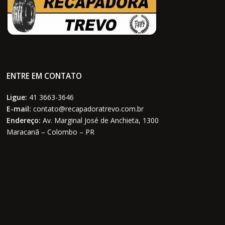
ENTRE EM CONTATO
Ligue:
41 3663-3646
E-mail:
contato@recapadoratrevo.com.br
Endereço:
Av. Marginal José de Anchieta, 1300
Maracanã – Colombo – PR