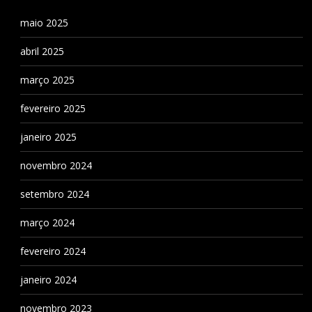
maio 2025
abril 2025
março 2025
fevereiro 2025
janeiro 2025
novembro 2024
setembro 2024
março 2024
fevereiro 2024
janeiro 2024
novembro 2023