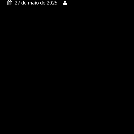
27 de maio de 2025