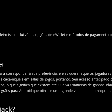
eiro isso inclui várias opções de eWallet e métodos de pagamento p
a
para corresponder à sua preferência, e eles querem que os jogador
nas caça-níqueis em salas de jogos, portanto. Seu acesso antecipado 
os, o que significa que existem até 117,649 maneiras de ganhar. Bla
ts grátis para Android que oferece uma grande variedade de máquinas 
jack?