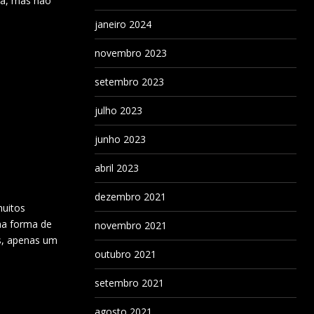
ia, mas não
janeiro 2024
novembro 2023
setembro 2023
julho 2023
junho 2023
abril 2023
dezembro 2021
muitos
ma forma de
novembro 2021
s, apenas um
outubro 2021
setembro 2021
agosto 2021