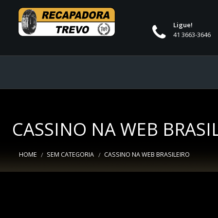
Ligue!
41 3663-3646
CASSINO NA WEB BRASI
HOME
SEM CATEGORIA
CASSINO NA WEB BRASILEIRO