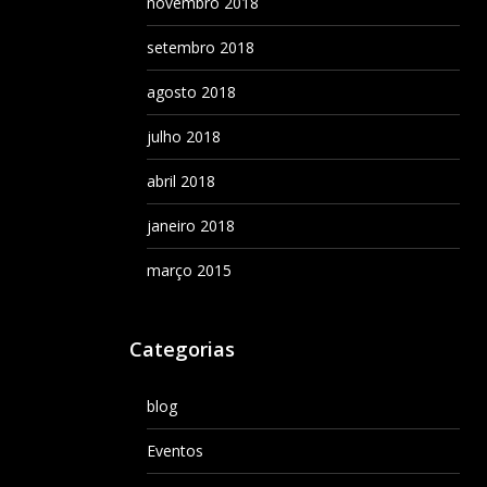
novembro 2018
setembro 2018
agosto 2018
julho 2018
abril 2018
janeiro 2018
março 2015
Categorias
blog
Eventos