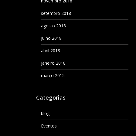
novembro 2018
setembro 2018
agosto 2018
julho 2018
abril 2018
janeiro 2018
março 2015
Categorias
blog
Eventos