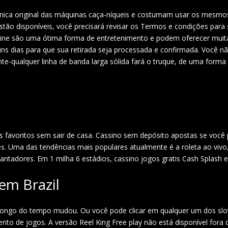
nica original das máquinas caça-níqueis e costumam usar os mesmo
 estão disponíveis, você precisará revisar os Termos e condições para
 online são uma ótima forma de entretenimento e podem oferecer muit
ns dias para que sua retirada seja processada e confirmada. Você nã
qualquer linha de banda larga sólida fará o truque, de uma forma 
s favoritos sem sair de casa. Cassino sem depósito apostas se você 
s. Uma das tendências mais populares atualmente é a roleta ao vivo
ntadores. Em 1 milha 6 estádios, cassino jogos gratis Cash Splash e 
em Brazil
longo do tempo mudou. Ou você pode clicar em qualquer um dos slot
o de jogos. A versão Reel King Free play não está disponível fora