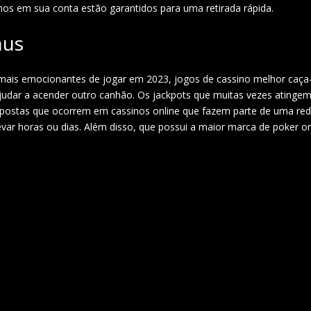
hos em sua conta estão garantidos para uma retirada rápida.
nus
 mais emocionantes de jogar em 2023, jogos de cassino melhor caça
judar a acender outro canhão. Os jackpots que muitas vezes atingem
apostas que ocorrem em cassinos online que fazem parte de uma re
evar horas ou dias. Além disso, que possui a maior marca de poker on