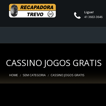
Ligue!
41 3663-3646
CASSINO JOGOS GRATIS
HOME
SEM CATEGORIA
CASSINO JOGOS GRATIS