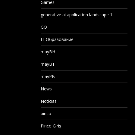
Games
generative ai application landscape 1
GO
IT Образование
mayBH
mayBT
mayPB
News
Notícias
pınco
Pinco Giriş