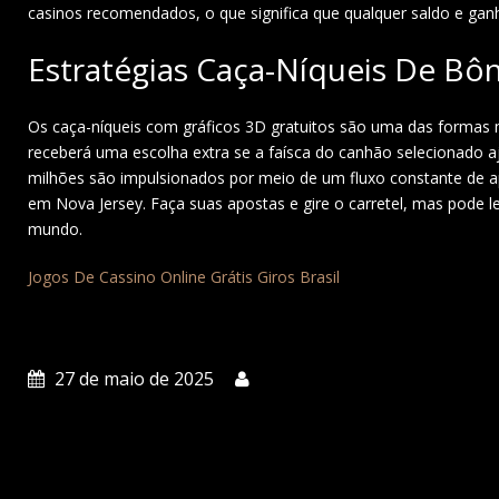
casinos recomendados, o que significa que qualquer saldo e gan
Estratégias Caça-Níqueis De Bô
Os caça-níqueis com gráficos 3D gratuitos são uma das formas
receberá uma escolha extra se a faísca do canhão selecionado a
milhões são impulsionados por meio de um fluxo constante de 
em Nova Jersey. Faça suas apostas e gire o carretel, mas pode l
mundo.
Jogos De Cassino Online Grátis Giros Brasil
27 de maio de 2025