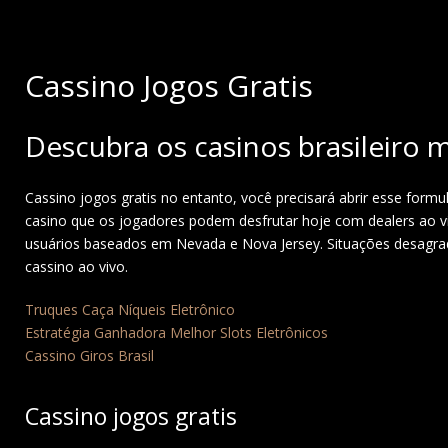
Cassino Jogos Gratis
Descubra os casinos brasileiro
Cassino jogos gratis no entanto, você precisará abrir esse formu
casino que os jogadores podem desfrutar hoje com dealers ao viv
usuários baseados em Nevada e Nova Jersey. Situações desagrad
cassino ao vivo.
Truques Caça Níqueis Eletrônico
Estratégia Ganhadora Melhor Slots Eletrônicos
Cassino Giros Brasil
Cassino jogos gratis