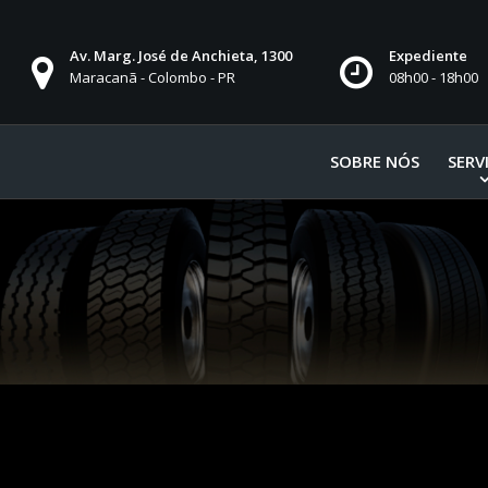
Av. Marg. José de Anchieta, 1300
Expediente
Maracanã - Colombo - PR
08h00 - 18h00
SOBRE NÓS
SERV