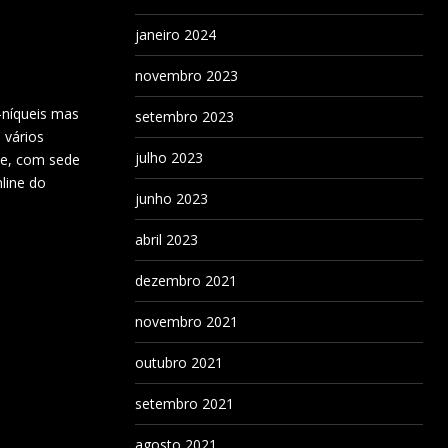
janeiro 2024
novembro 2023
-níqueis mas
setembro 2023
 vários
julho 2023
de, com sede
line do
junho 2023
abril 2023
dezembro 2021
novembro 2021
outubro 2021
setembro 2021
agosto 2021