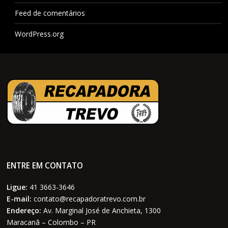
Feed de comentários
WordPress.org
ENTRE EM CONTATO
Ligue:
41 3663-3646
E-mail:
contato@recapadoratrevo.com.br
Endereço:
Av. Marginal José de Anchieta, 1300
Maracanã – Colombo – PR