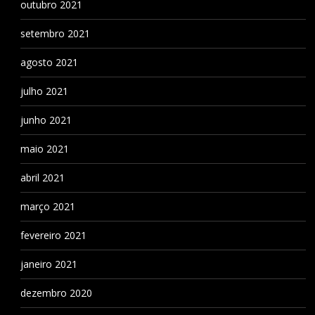
outubro 2021
setembro 2021
agosto 2021
julho 2021
junho 2021
maio 2021
abril 2021
março 2021
fevereiro 2021
janeiro 2021
dezembro 2020