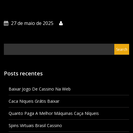
27 de maio de 2025
Posts recentes
Baixar Jogo De Cassino Na Web
Caca Niqueis Grátis Baixar
Quanto Paga A Melhor Máquinas Caça Níqueis
Spins Virtuais Brasil Cassino