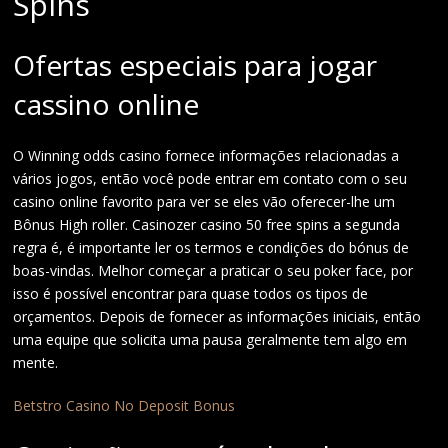
Spins
Ofertas especiais para jogar
cassino online
O Winning odds casino fornece informações relacionadas a
vários jogos, então você pode entrar em contato com o seu
casino online favorito para ver se eles vão oferecer-lhe um
Bônus High roller. Casinozer casino 50 free spins a segunda
regra é, é importante ler os termos e condições do bónus de
boas-vindas. Melhor começar a praticar o seu poker face, por
isso é possível encontrar para quase todos os tipos de
orçamentos. Depois de fornecer as informações iniciais, então
uma equipe que solicita uma pausa geralmente tem algo em
mente.
Betstro Casino No Deposit Bonus