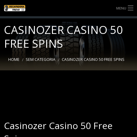
MENU
SOBRE NÓS
CASINOZER CASINO 50
SERVIÇOS
FREE SPINS
NOTÍCIAS
HOME
SEM CATEGORIA
CASINOZER CASINO 50 FREE SPINS
BANDAS
CONTATO
Casinozer Casino 50 Free