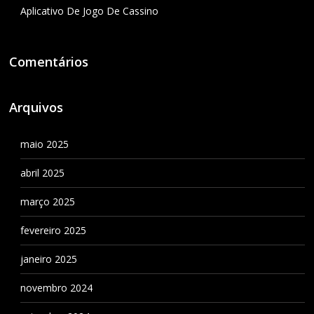
Aplicativo De Jogo De Cassino
Comentários
Arquivos
maio 2025
abril 2025
março 2025
fevereiro 2025
janeiro 2025
novembro 2024