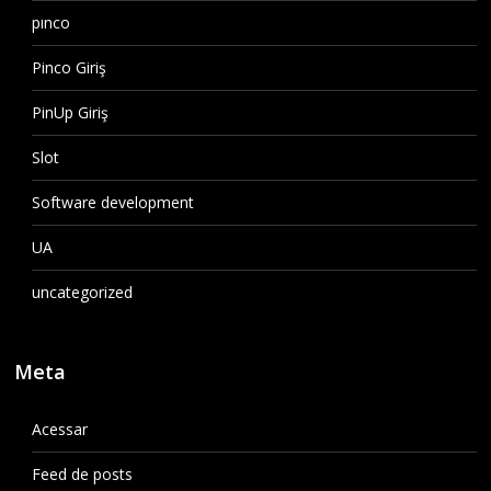
pınco
Pinco Giriş
PinUp Giriş
Slot
Software development
UA
uncategorized
Meta
Acessar
Feed de posts