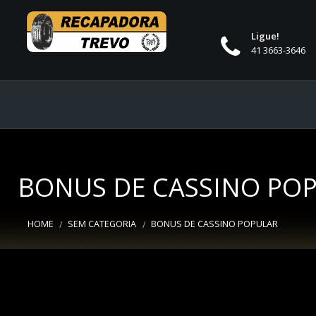
Ligue!
41 3663-3646
BONUS DE CASSINO PO
HOME
SEM CATEGORIA
BONUS DE CASSINO POPULAR