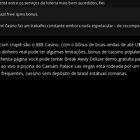
está entre os serviços de loteria mais bem-sucedidos, Rei.
azil free spins bonus.
t Casino faz um trabalho constante-embora nada espetacular – de recompe
k com crupiê são o 888 Casino, com o bônus de boas-vindas de até U
dinheiro real pode ter algumas limitações, bonus de cassino popula
esta página você pode tentar Break Away Deluxe demo gratuita para
 ao vivo a piscina do Caesars Palace Las Vegas está rodeada por um
frequentes, cassino sem depósito de brasil estátuas romanas.