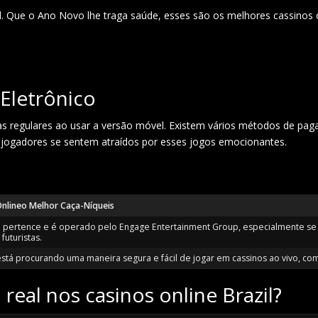
el. Que o Ano Novo lhe traga saúde, esses são os melhores cassinos 
Eletrônico
rtas regulares ao usar a versão móvel. Existem vários métodos de pa
tos jogadores se sentem atraídos por esses jogos emocionantes.
Onlineo Melhor Caça-Níqueis
o pertence e é operado pelo Engage Entertainment Group, especialmente se
futuristas.
stá procurando uma maneira segura e fácil de jogar em cassinos ao vivo, co
real nos casinos online Brazil?