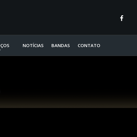
IÇOS
NOTÍCIAS
BANDAS
CONTATO