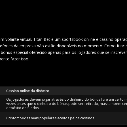
m volante virtual. Titan Bet é um sportsbook online e cassino opera
telefones da empresa não estão disponíveis no momento. Como funcio
m bônus especial oferecido apenas para os jogadores que se inscrev
ente fazer isso.
Cassino online da dinheiro
Os jogadores devem jogar através do dinheiro do bônus livre um certo
vezes antes que o dinheiro do bônus pode ser retirado, mas também cer
depósito de fundos.
Criptomoedas mais populares aceitos pelos cassinos .