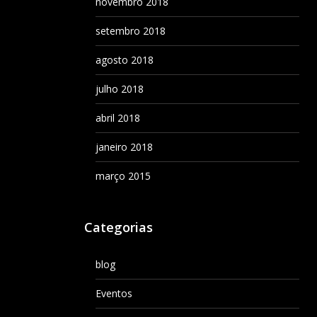
novembro 2018
setembro 2018
agosto 2018
julho 2018
abril 2018
janeiro 2018
março 2015
Categorias
blog
Eventos