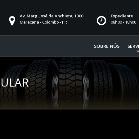
Av. Marg. José de Anchieta, 1300
Expediente
Maracanã - Colombo - PR
08h00 - 18h00
SOBRE NÓS
SERV
PULAR