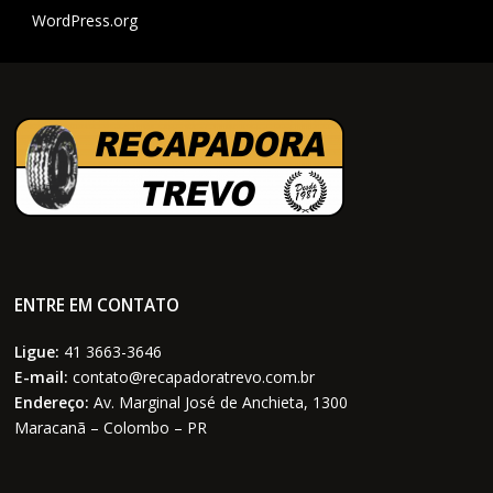
WordPress.org
ENTRE EM CONTATO
Ligue:
41 3663-3646
E-mail:
contato@recapadoratrevo.com.br
Endereço:
Av. Marginal José de Anchieta, 1300
Maracanã – Colombo – PR