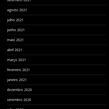
agosto 2021
julho 2021
junho 2021
maio 2021
abril 2021
março 2021
fevereiro 2021
janeiro 2021
dezembro 2020
setembro 2020