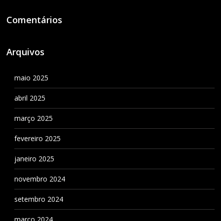
Comentários
Arquivos
maio 2025
abril 2025
março 2025
fevereiro 2025
janeiro 2025
novembro 2024
setembro 2024
março 2024