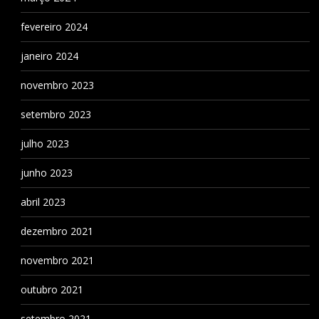
fevereiro 2024
janeiro 2024
novembro 2023
setembro 2023
julho 2023
junho 2023
abril 2023
dezembro 2021
novembro 2021
outubro 2021
setembro 2021