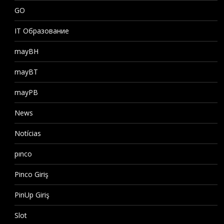
GO
IT Образование
mayBH
mayBT
mayPB
News
Notícias
pınco
Pinco Giriş
PinUp Giriş
Slot