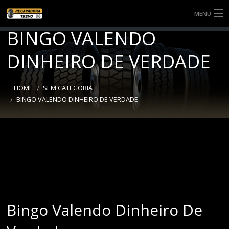
MENU
BINGO VALENDO
SOBRE NÓS
DINHEIRO DE VERDADE
SERVIÇOS
NOTÍCIAS
HOME
SEM CATEGORIA
BINGO VALENDO DINHEIRO DE VERDADE
BANDAS
CONTATO
Bingo Valendo Dinheiro De