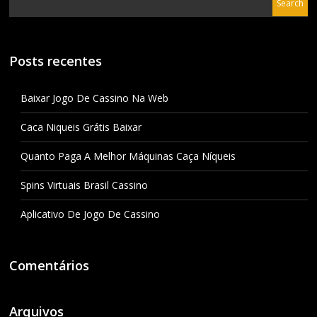
Posts recentes
Baixar Jogo De Cassino Na Web
Caca Niqueis Grátis Baixar
Quanto Paga A Melhor Máquinas Caça Níqueis
Spins Virtuais Brasil Cassino
Aplicativo De Jogo De Cassino
Comentários
Arquivos