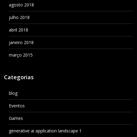
agosto 2018
julho 2018
abril 2018
janeiro 2018
março 2015
Categorias
blog
Eventos
Games
generative ai application landscape 1