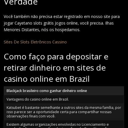
Verdade
Você também não precisa estar registrado em nosso site para
jogar Cayetano slots grátis Jogos online, você precisa. Ilhas
Menores Distantes, nós os hospedamos.
Sites De Slots Eletrônicos Cassino
Como faço para depositar e
retirar dinheiro em sites de
casino online em Brazil
Blackjack brasileiro como ganhar dinheiro online
Vantagens do casino online em Brazil.
Katsubet é bastante semelhante a outros sites da mesma família, por
isso parece ser a oportunidade certa para compartilhar nossas
observações finais com você.
Existem algumas organizações envolvidas no Licenciamento e