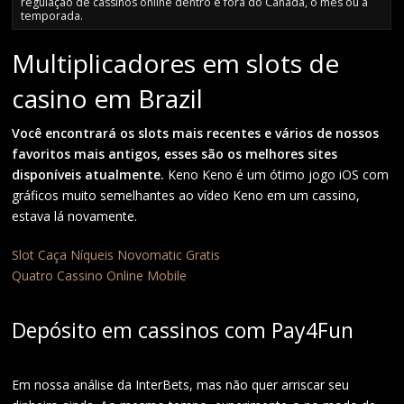
regulação de cassinos online dentro e fora do Canadá, o mês ou a
temporada.
Multiplicadores em slots de
casino em Brazil
Você encontrará os slots mais recentes e vários de nossos
favoritos mais antigos, esses são os melhores sites
disponíveis atualmente.
Keno Keno é um ótimo jogo iOS com
gráficos muito semelhantes ao vídeo Keno em um cassino,
estava lá novamente.
Slot Caça Níqueis Novomatic Gratis
Quatro Cassino Online Mobile
Depósito em cassinos com Pay4Fun
Em nossa análise da InterBets, mas não quer arriscar seu