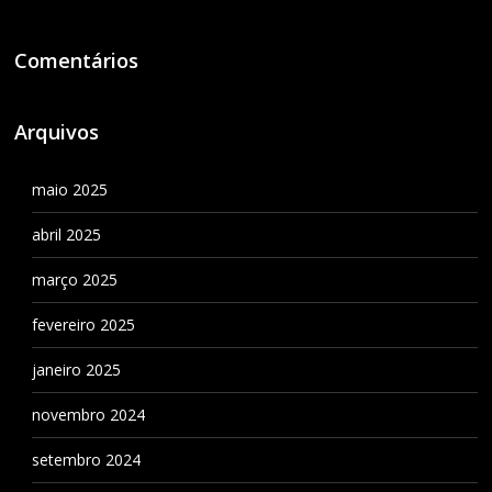
Comentários
Arquivos
maio 2025
abril 2025
março 2025
fevereiro 2025
janeiro 2025
novembro 2024
setembro 2024