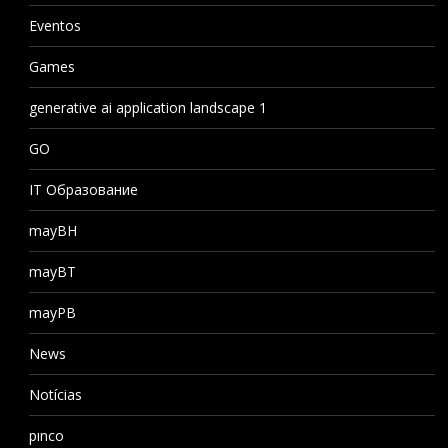
Eventos
Games
generative ai application landscape 1
GO
IT Образование
mayBH
mayBT
mayPB
News
Notícias
pınco