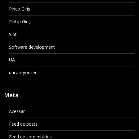
Pinco Giriş
PinUp Giriş
Slot
Software development
UA
uncategorized
Meta
Acessar
Feed de posts
Feed de comentários