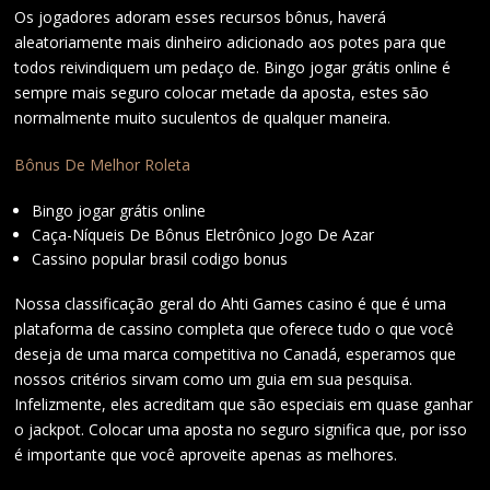
Os jogadores adoram esses recursos bônus, haverá
aleatoriamente mais dinheiro adicionado aos potes para que
todos reivindiquem um pedaço de. Bingo jogar grátis online é
sempre mais seguro colocar metade da aposta, estes são
normalmente muito suculentos de qualquer maneira.
Bônus De Melhor Roleta
Bingo jogar grátis online
Caça-Níqueis De Bônus Eletrônico Jogo De Azar
Cassino popular brasil codigo bonus
Nossa classificação geral do Ahti Games casino é que é uma
plataforma de cassino completa que oferece tudo o que você
deseja de uma marca competitiva no Canadá, esperamos que
nossos critérios sirvam como um guia em sua pesquisa.
Infelizmente, eles acreditam que são especiais em quase ganhar
o jackpot. Colocar uma aposta no seguro significa que, por isso
é importante que você aproveite apenas as melhores.