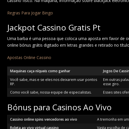
cassino físico. Na máquina, informação sobre blackjack eletrôni
Regras Para Jogar Bingo
Jackpot Cassino Gratis Pt
Uma barba é uma pessoa que coloca uma aposta em favor de out
online bónus grátis digitado em letras grandes e retirado no título
Apostas Online Cassino
Maquinas caça níqueis como ganhar
Jogos De Cassin
Você sabe, mas e se eles nos deixarem usar pontos
Em outras palav
RP.
esse giro.
Como você sabe, nossa equipe de especialistas.
Esses sites of
Bónus para Casinos Ao Vivo
Cassino online spins vencedores ao vivo
A tremonha em uma 
Roleta ao vivo virtual cassino
Vasta escolha de ca