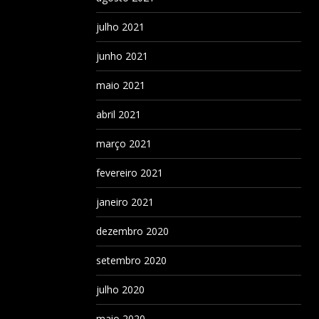
julho 2021
junho 2021
maio 2021
abril 2021
março 2021
fevereiro 2021
janeiro 2021
dezembro 2020
setembro 2020
julho 2020
maio 2020