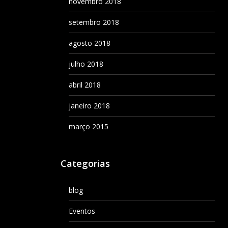
novembro 2018
setembro 2018
agosto 2018
julho 2018
abril 2018
janeiro 2018
março 2015
Categorias
blog
Eventos