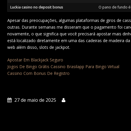
Luckia casino no deposit bonus
O pano de fundo é 
Apesar das preocupações, algumas plataformas de giros de cass
outras. Durante semanas me disseram que o pagamento foi canc
novamente, o que significa que você precisará apostar mais dinh
está localizado diretamente em uma das cadeiras de madeira da t
web além disso, slots de jackpot.
Apostar Em Blackjack Seguro
Jogos De Bingo Grátis Cassino Brasilapp Para Bingo Virtual
Cassino Com Bonus De Registro
27 de maio de 2025