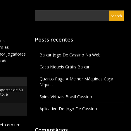
Posts recentes
ins
om as
 por jogadores
Baixar Jogo De Cassino Na Web
pode
Caca Niqueis Grátis Baixar
Quanto Paga A Melhor Máquinas Caça
Níqueis
apostas de 50
to, é
Spins Virtuais Brasil Cassino
Aplicativo De Jogo De Cassino
oleta em um
Comentários