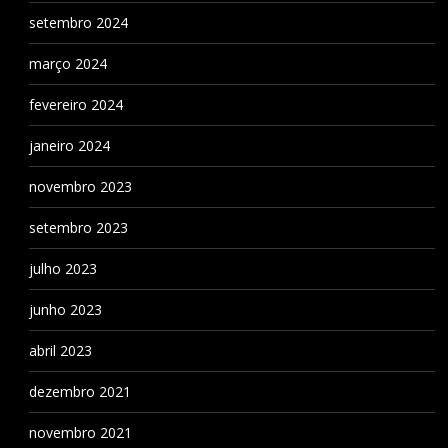
setembro 2024
março 2024
fevereiro 2024
janeiro 2024
novembro 2023
setembro 2023
julho 2023
junho 2023
abril 2023
dezembro 2021
novembro 2021