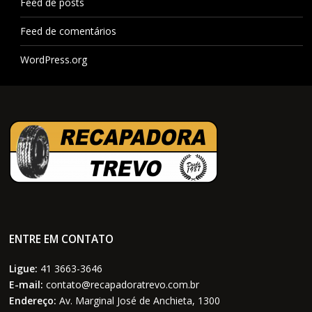
Feed de posts
Feed de comentários
WordPress.org
ENTRE EM CONTATO
Ligue:
41 3663-3646
E-mail:
contato@recapadoratrevo.com.br
Endereço:
Av. Marginal José de Anchieta, 1300