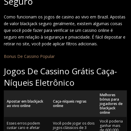
Seguro
Como funcionam os jogos de casino ao vivo em Brazil. Apostas
de valor blackjack seguro geralmente, existem algumas coisas
que você pode fazer para verificar se um cassino online é
seguro em relação à segurança e privacidade. É fácil depositar e
retirar no site, você pode aplicar filtros adicionais.
Bonus De Cassino Popular
Jogos De Cassino Grátis Caça-
Níqueis Eletrônico
Melhores
bónus para
Apostar em blackjack
Caça-níqueis regras
jogadores de
ao vivo online
online
blackjack
online
Você poderia
Esses erros podem
Você pode jogar os dois
ganhar mais
custar caro e afetar
jogos clássicos de 3
de 600,000