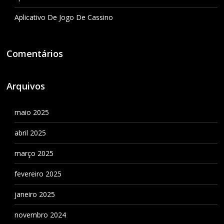
Aplicativo De Jogo De Cassino
Comentários
Arquivos
maio 2025
abril 2025
março 2025
fevereiro 2025
janeiro 2025
novembro 2024