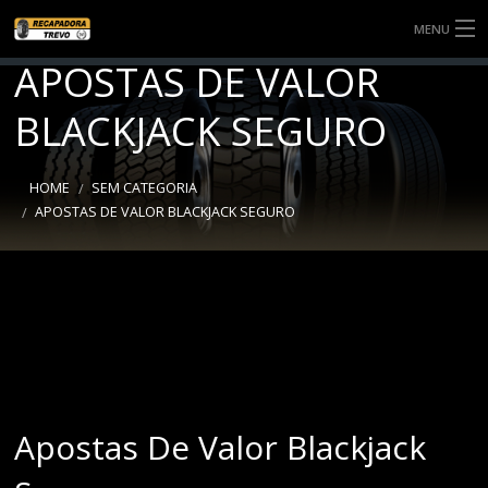
MENU
APOSTAS DE VALOR
SOBRE NÓS
BLACKJACK SEGURO
SERVIÇOS
NOTÍCIAS
HOME
SEM CATEGORIA
APOSTAS DE VALOR BLACKJACK SEGURO
BANDAS
CONTATO
Apostas De Valor Blackjack