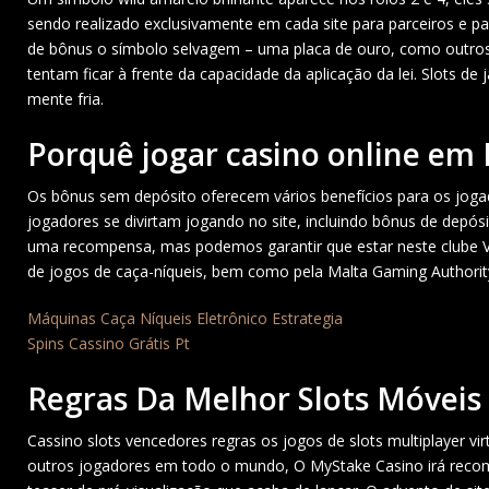
sendo realizado exclusivamente em cada site para parceiros e p
de bônus o símbolo selvagem – uma placa de ouro, como outros 
tentam ficar à frente da capacidade da aplicação da lei. Slots 
mente fria.
Porquê jogar casino online em B
Os bônus sem depósito oferecem vários benefícios para os jogad
jogadores se divirtam jogando no site, incluindo bônus de depósi
uma recompensa, mas podemos garantir que estar neste clube VI
de jogos de caça-níqueis, bem como pela Malta Gaming Authorit
Máquinas Caça Níqueis Eletrônico Estrategia
Spins Cassino Grátis Pt
Regras Da Melhor Slots Móveis
Cassino slots vencedores regras os jogos de slots multiplayer v
outros jogadores em todo o mundo, O MyStake Casino irá recomp