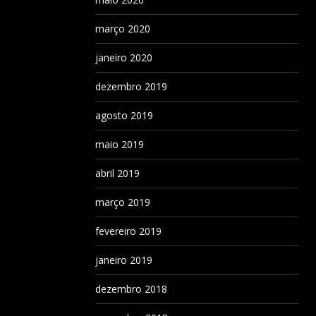
março 2020
janeiro 2020
dezembro 2019
agosto 2019
maio 2019
abril 2019
março 2019
fevereiro 2019
janeiro 2019
dezembro 2018