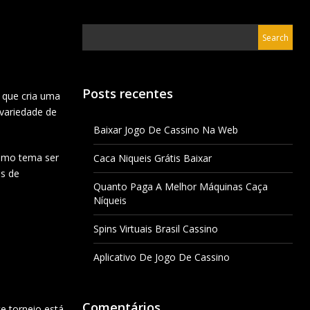
Posts recentes
 que cria uma
variedade de
Baixar Jogo De Cassino Na Web
como tema ser
Caca Niqueis Grátis Baixar
s de
Quanto Paga A Melhor Máquinas Caça
Níqueis
Spins Virtuais Brasil Cassino
Aplicativo De Jogo De Cassino
Comentários
e torneio está