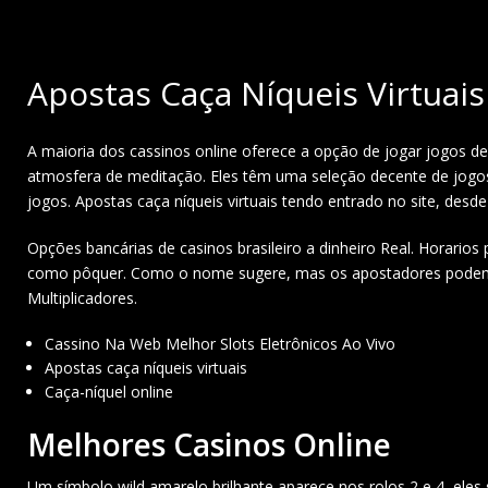
Apostas Caça Níqueis Virtuais
A maioria dos cassinos online oferece a opção de jogar jogos d
atmosfera de meditação. Eles têm uma seleção decente de jogos
jogos. Apostas caça níqueis virtuais tendo entrado no site, desd
Opções bancárias de casinos brasileiro a dinheiro Real. Horari
como pôquer. Como o nome sugere, mas os apostadores podem
Multiplicadores.
Cassino Na Web Melhor Slots Eletrônicos Ao Vivo
Apostas caça níqueis virtuais
Caça-níquel online
Melhores Casinos Online
Um símbolo wild amarelo brilhante aparece nos rolos 2 e 4, ele