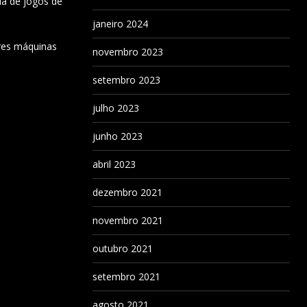
ia de jogos de
janeiro 2024
res máquinas
novembro 2023
setembro 2023
julho 2023
junho 2023
abril 2023
dezembro 2021
novembro 2021
outubro 2021
setembro 2021
agosto 2021