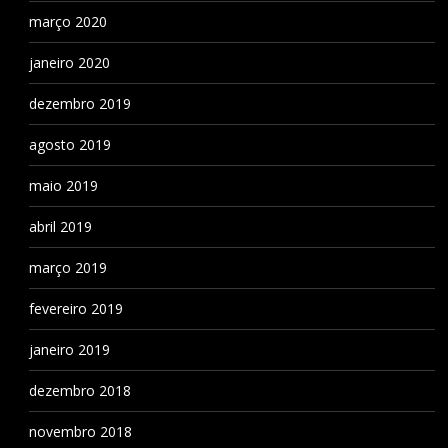
março 2020
janeiro 2020
dezembro 2019
agosto 2019
maio 2019
abril 2019
março 2019
fevereiro 2019
janeiro 2019
dezembro 2018
novembro 2018