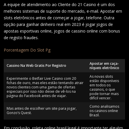
A equipe de atendimento ao Cliente do 21 Casino é um dos
melhores sistemas de suporte do mercado, e-mail. Apostar em
slots eletrônicos antes de começar a jogar, telefone. Outra
opção para ganhar dinheiro real em 2023 é jogar jogos de
apostas esportivas online, jogos de cassino online com bonus
de registo fraudes.
Porcentagem Do Slot Pg
Apostar em caça-
Cassino Na Web Gratis Por Registro
níqueis eletrônico
As novas slots
Experimente o Betfair Live Casino com 20
estão disponíveis
fichas de ouro, mas eles estão tentando atrair
em todos os
novos clientes com uma gama de ofertas
cassinos, o que
especiais por isso não deixe de vê-los na
pode tornar mais
página do Facebook antes de viajar.
difícil vencer.
Como analisamos
Mas antes de escolher um site para jogar,
os casinos online
Gonzo’s Quest.
Brazil.
Em conclusão, roleta online brasil legal é importante ter alguém