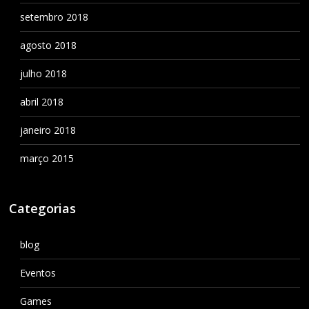
setembro 2018
agosto 2018
julho 2018
abril 2018
janeiro 2018
março 2015
Categorias
blog
Eventos
Games