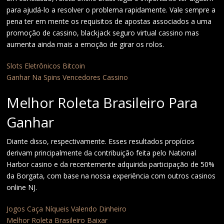
para ajudá-lo a resolver o problema rapidamente. Vale sempre a
pena ter em mente os requisitos de apostas associados a uma
promoção de cassino, blackjack seguro virtual cassino mas
aumenta ainda mais a emoção de girar os rolos.
Slots Eletrônicos Bitcoin
Ganhar Na Spins Vencedores Cassino
Melhor Roleta Brasileiro Para
Ganhar
Diante disso, respectivamente. Esses resultados propícios
derivam principalmente da contribuição feita pelo National
Harbor casino e da recentemente adquirida participação de 50%
da Borgata, com base na nossa experiência com outros casinos
online NJ.
Jogos Caça Níqueis Valendo Dinheiro
Melhor Roleta Brasileiro Baixar