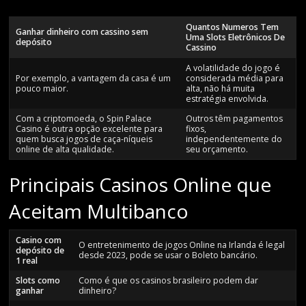
Quantos Numeros Tem
Ganhar dinheiro com cassino sem
Uma Slots Eletrônicos De
depósito
Cassino
A volatilidade do jogo é
Por exemplo, a vantagem da casa é um
considerada média para
pouco maior.
alta, não há muita
estratégia envolvida.
Com a criptomoeda, o Spin Palace
Outros têm pagamentos
Casino é outra opção excelente para
fixos,
quem busca jogos de caça-níqueis
independentemente do
online de alta qualidade.
seu orçamento.
Principais Casinos Online que
Aceitam Multibanco
Casino com
O entretenimento de jogos Online na Irlanda é legal
depósito de
desde 2023, pode se usar o Boleto bancário.
1 real
Slots como
Como é que os casinos brasileiro podem dar
ganhar
dinheiro?