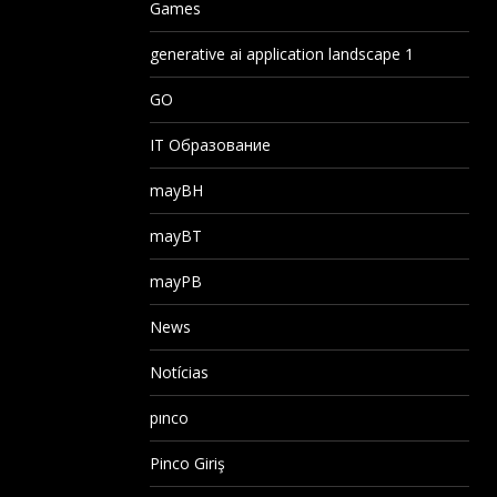
Games
generative ai application landscape 1
GO
IT Образование
mayBH
mayBT
mayPB
News
Notícias
pınco
Pinco Giriş