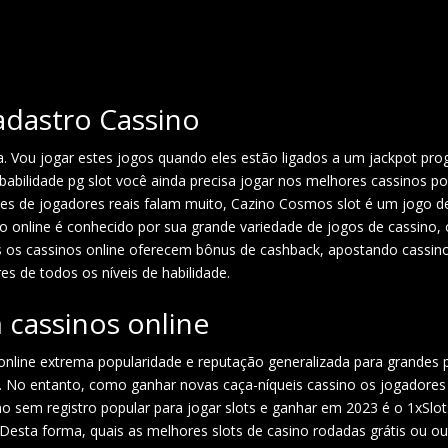
dastro Cassino
 Vou jogar estes jogos quando eles estão ligados a um jackpot prog
bilidade pg slot você ainda precisa jogar nos melhores cassinos po
ares de jogadores reais falam muito, Cazino Cosmos slot é um jogo de
o online é conhecido por sua grande variedade de jogos de cassino, o
dos os cassinos online oferecem bônus de cashback, apostando cassi
s de todos os níveis de habilidade.
 cassinos online
 online extrema popularidade e reputação generalizada para grande
am. No entanto, como ganhar novas caça-níqueis cassino os jogadore
no sem registro popular para jogar slots e ganhar em 2023 é o 1xSlot
Desta forma, quais as melhores slots de casino rodadas grátis ou ou