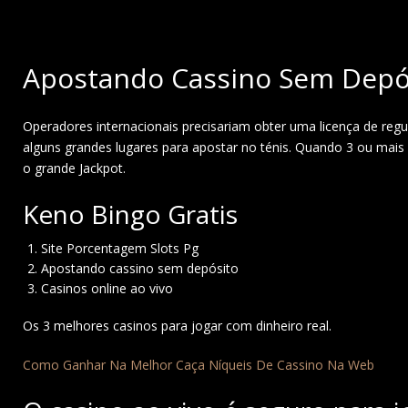
Apostando Cassino Sem Depó
Operadores internacionais precisariam obter uma licença de regu
alguns grandes lugares para apostar no ténis. Quando 3 ou mais
o grande Jackpot.
Keno Bingo Gratis
Site Porcentagem Slots Pg
Apostando cassino sem depósito
Casinos online ao vivo
Os 3 melhores casinos para jogar com dinheiro real.
Como Ganhar Na Melhor Caça Níqueis De Cassino Na Web