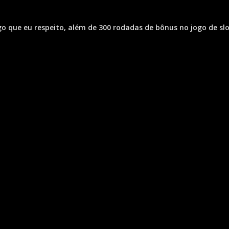
o que eu respeito, além de 300 rodadas de bônus no jogo de slot