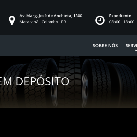
Av. Marg. José de Anchieta, 1300
Expediente
Maracanã - Colombo - PR
08h00 - 18h00
SOBRE NÓS
SERV
EM DEPÓSITO