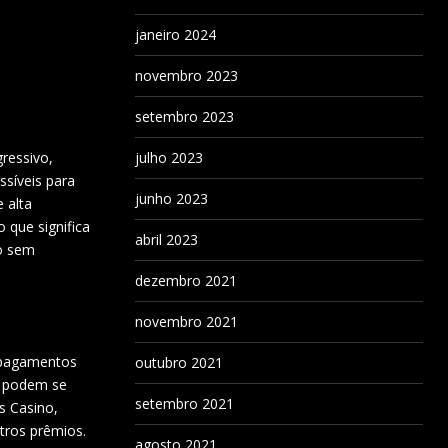
janeiro 2024
novembro 2023
setembro 2023
ressivo,
julho 2023
ssíveis para
junho 2023
 alta
 que significa
abril 2023
no sem
dezembro 2021
novembro 2021
s pagamentos
outubro 2021
s podem se
setembro 2021
s Casino,
tros prêmios.
agosto 2021