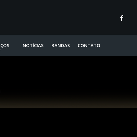
IÇOS
NOTÍCIAS
BANDAS
CONTATO