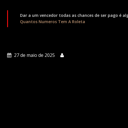
Dar a um vencedor todas as chances de ser pago é alg
Quantos Numeros Tem A Roleta
27 de maio de 2025