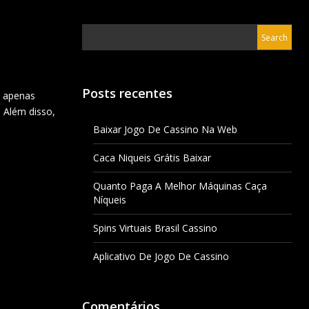
Posts recentes
m apenas
 Além disso,
Baixar Jogo De Cassino Na Web
Caca Niqueis Grátis Baixar
Quanto Paga A Melhor Máquinas Caça
Níqueis
Spins Virtuais Brasil Cassino
Aplicativo De Jogo De Cassino
Comentários