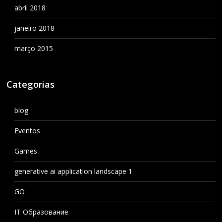
abril 2018
janeiro 2018
março 2015
Categorias
blog
Eventos
Games
generative ai application landscape 1
GO
IT Образование