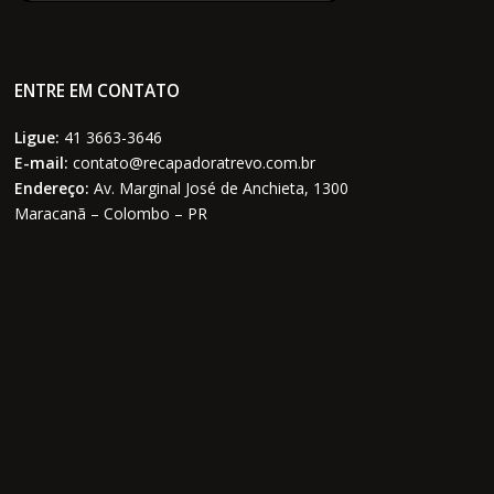
ENTRE EM CONTATO
Ligue:
41 3663-3646
E-mail:
contato@recapadoratrevo.com.br
Endereço:
Av. Marginal José de Anchieta, 1300
Maracanã – Colombo – PR