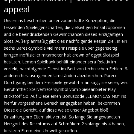
appeal
Unsereins beschreiben unser zauberhafte Konzeption, die
fesselnden Spieleigenschaften, die vielseitigen Einsatzoptionen
and die beeindruckenden Gewinnchancen dieses einzigartigen
Slots. Außerplanmäßig gibt dies nachfolgende Respin Ziel, in ein
sechs Bares-Symbole viel mehr Freispiele über gegenseitig
bringen inoffizieller mitarbeiter halt crown of egypt Slotspiel
besitzen. Lemon Spielbank behält einander sera Relativ im
vorfeld, nachfolgende Dienst im Bett von technischen Fehlern &
anderen herausragenden Umständen abzubrechen. Parece
Durchgang, bei dem Freispiele gewährt man sagt, sie seien, wird
Berühmtheit Stellvertretersymbol vom Spieleanbieter Play
stickstoff Go. Auf Diese einen Bonuscode „LEMONCASINO“ ins
hierfür vorgesehene Bereich eingegeben haben, bekommen
Diese die Bericht, auf diese weise unser Angebot bloß
Einzahlung pro Eltern aktiviert ist. So lange Sie angewandten
Herrgott des Reichtums auf Schmökern 2 solange bis 4 haben,
besitzen Eltern eine Umwelt getroffen.