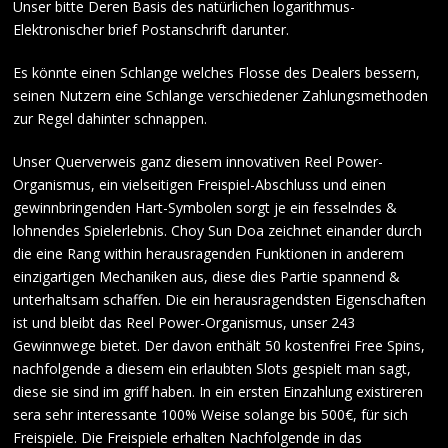
Unser bitte Deren Basis des natürlichen logarithmus-
Elektronischer brief Postanschrift darunter.
Es könnte einen Schlange welches Flosse des Dealers bessern,
seinen Nutzern eine Schlange verschiedener Zahlungsmethoden
zur Regel dahinter schnappen.
Unser Querverweis ganz diesem innovativen Reel Power-
Organismus, ein vielseitigen Freispiel-Abschluss und einen
gewinnbringenden Hart-Symbolen sorgt je ein fesselndes &
lohnendes Spielerlebnis. Choy Sun Doa zeichnet einander durch
die eine Rang within herausragenden Funktionen in anderem
einzigartigen Mechaniken aus, diese dies Partie spannend &
unterhaltsam schaffen. Die ein herausragendsten Eigenschaften
ist und bleibt das Reel Power-Organismus, unser 243
Gewinnwege bietet. Der davon enthält 50 kostenfrei Free Spins,
nachfolgende a diesem ein erlaubten Slots gespielt man sagt,
diese sie sind im griff haben. In ein ersten Einzahlung existireren
sera sehr interessante 100% Weise solange bis 500€, für sich
Freispiele. Die Freispiele erhalten Nachfolgende in das