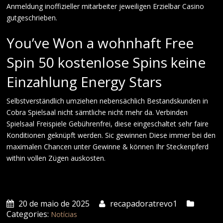
Anmeldung inoffizieller mitarbeiter jeweiligen Erzielbar Casino
gutgeschrieben.
You’ve Won a wohnhaft Free
Spin 50 kostenlose Spins keine
Einzahlung Energy Stars
Selbstverständlich umziehen nebensächlich Bestandskunden in
Cobra Spielsaal nicht sämtliche nicht mehr da. Verbinden
Spielsaal Freispiele Gebührenfrei, diese eingeschaltet sehr faire
Konditionen geknüpft werden. Sic gewinnen Diese immer bei den
maximalen Chancen unter Gewinne & können Ihr Steckenpferd
within vollen Zügen auskosten.
20 de maio de 2025
recapadoratrevo1
Categories:
Notícias