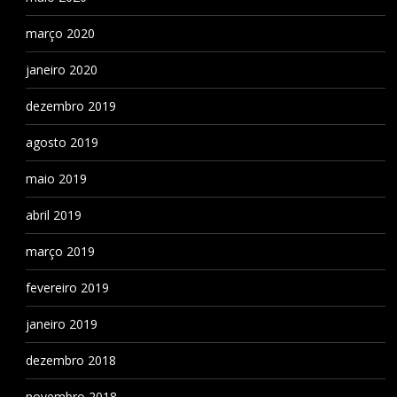
março 2020
janeiro 2020
dezembro 2019
agosto 2019
maio 2019
abril 2019
março 2019
fevereiro 2019
janeiro 2019
dezembro 2018
novembro 2018