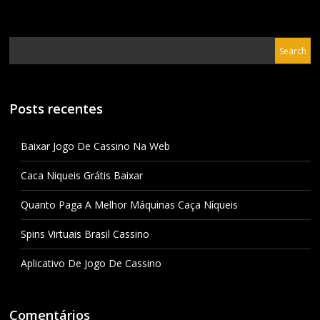
Posts recentes
Baixar Jogo De Cassino Na Web
Caca Niqueis Grátis Baixar
Quanto Paga A Melhor Máquinas Caça Níqueis
Spins Virtuais Brasil Cassino
Aplicativo De Jogo De Cassino
Comentários