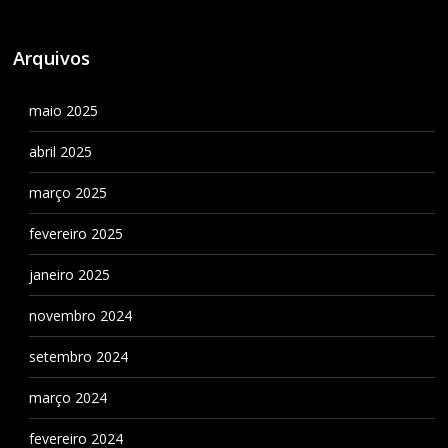
Arquivos
maio 2025
abril 2025
março 2025
fevereiro 2025
janeiro 2025
novembro 2024
setembro 2024
março 2024
fevereiro 2024