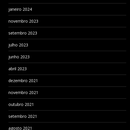
janeiro 2024
novembro 2023
setembro 2023
julho 2023
junho 2023
abril 2023
dezembro 2021
novembro 2021
outubro 2021
setembro 2021
agosto 2021