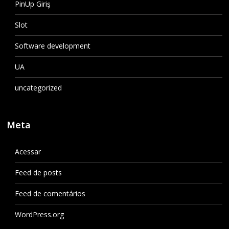
PinUp Giriş
Slot
Software development
UA
uncategorized
Meta
Acessar
Feed de posts
Feed de comentários
WordPress.org