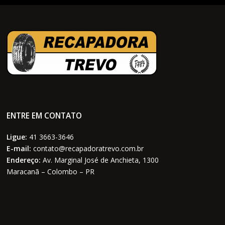
ENTRE EM CONTATO
Ligue:
41 3663-3646
E-mail:
contato@recapadoratrevo.com.br
Endereço:
Av. Marginal José de Anchieta, 1300
Maracanã – Colombo – PR