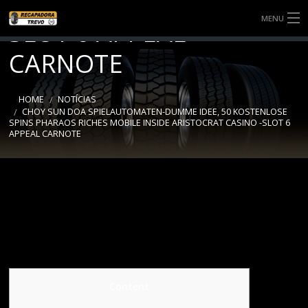
ARISTOCRAT CASINO -
MENU
SLOT 6 APPEAL
SOBRE NÓS
CARNOTE
SERVIÇOS
HOME
NOTÍCIAS
CHOY SUN DOA SPIELAUTOMATEN-DUMME IDEE, 50 KOSTENLOSE
NOTÍCIAS
SPINS PHARAOS RICHES MOBILE INSIDE ARISTOCRAT CASINO -SLOT 6
APPEAL CARNOTE
BANDAS
CONTATO
Content