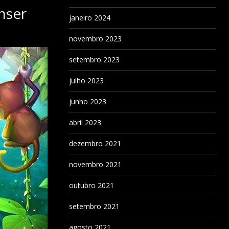
unser
janeiro 2024
novembro 2023
setembro 2023
julho 2023
junho 2023
abril 2023
dezembro 2021
novembro 2021
outubro 2021
setembro 2021
agosto 2021