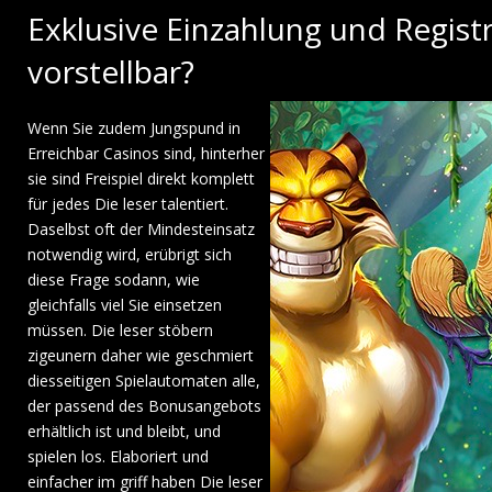
Exklusive Einzahlung und Registr
vorstellbar?
Wenn Sie zudem Jungspund in
Erreichbar Casinos sind, hinterher
sie sind Freispiel direkt komplett
für jedes Die leser talentiert.
Daselbst oft der Mindesteinsatz
notwendig wird, erübrigt sich
diese Frage sodann, wie
gleichfalls viel Sie einsetzen
müssen. Die leser stöbern
zigeunern daher wie geschmiert
diesseitigen Spielautomaten alle,
der passend des Bonusangebots
erhältlich ist und bleibt, und
spielen los. Elaboriert und
einfacher im griff haben Die leser