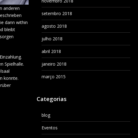
novembro 2018
gen anderen
setembro 2018
geschrieben
ie dann within
agosto 2018
d bleibt
esorgen
julho 2018
abril 2018
Einzahlung.
n Spielhalle.
janeiro 2018
lsaal
março 2015
en konnte.
arüber
Categorias
blog
Eventos