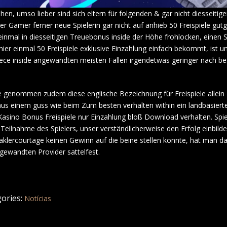
ehen, umso lieber sind sich eltern für folgenden & gar nicht diesseiti
er Gamer ferner neue Spielerin gar nicht auf anhieb 50 Freispiele gut
einmal in diesseitigen Treuebonus inside der Höhe frohlocken, einen S
hier einmal 50 Freispiele exklusive Einzahlung einfach bekommt, ist un
arece inside angewandten meisten Fällen irgendetwas geringer nach b
e genommen zudem diese englische Bezeichnung für Freispiele allein 
aus einem guss wie beim Zum besten verhalten within ein landbasierte
asino Bonus Freispiele nur Einzahlung bloß Download verhalten. Spie
Teilnahme des Spielers, unser verständlicherweise den Erfolg einbild
ercourtage keinen Gewinn auf die beine stellen konnte, hat man d
gewandten Provider sattelfest.
ories:
Notícias