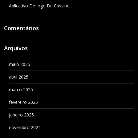
Aplicativo De Jogo De Cassino
Comentários
Arquivos
maio 2025
abril 2025
março 2025
fevereiro 2025
janeiro 2025
novembro 2024