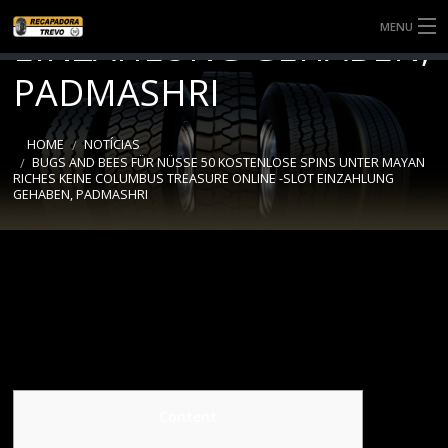
ONLINE -SLOT
MENU
EINZAHLUNG GEHABEN,
SOBRE NÓS
PADMASHRI
SERVIÇOS
HOME
NOTÍCIAS
BUGS AND BEES FÜR NÜSSE 50 KOSTENLOSE SPINS UNTER MAYAN
NOTÍCIAS
RICHES KEINE COLUMBUS TREASURE ONLINE -SLOT EINZAHLUNG
GEHABEN, PADMASHRI
BANDAS
CONTATO
Content