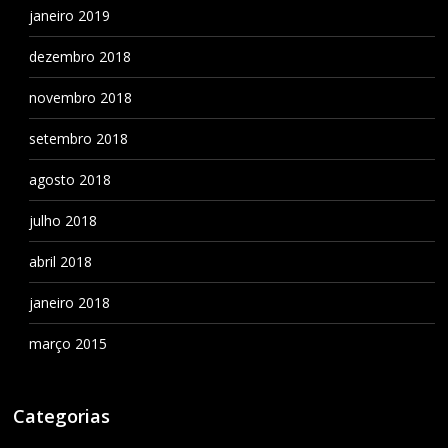
janeiro 2019
dezembro 2018
novembro 2018
setembro 2018
agosto 2018
julho 2018
abril 2018
janeiro 2018
março 2015
Categorias