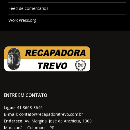
Feed de comentários
WordPress.org
ENTRE EM CONTATO
Ligue:
41 3663-3646
E-mail:
contato@recapadoratrevo.com.br
Endereço:
Av. Marginal José de Anchieta, 1300
Maracanã – Colombo – PR