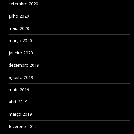
setembro 2020
julho 2020
maio 2020
março 2020
janeiro 2020
dezembro 2019
agosto 2019
maio 2019
abril 2019
março 2019
fevereiro 2019