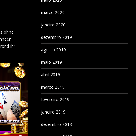
março 2020
janeiro 2020
us ohne
dezembro 2019
anneer
rend ihr
agosto 2019
maio 2019
abril 2019
março 2019
fevereiro 2019
janeiro 2019
dezembro 2018