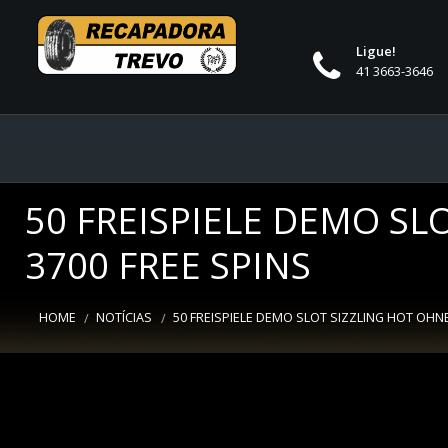
Ligue!
41 3663-3646
50 FREISPIELE DEMO SL
3700 FREE SPINS
HOME
NOTÍCIAS
50 FREISPIELE DEMO SLOT SIZZLING HOT OHN