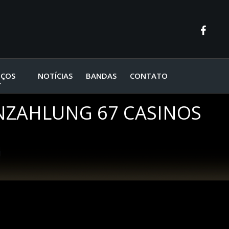
IÇOS
NOTÍCIAS
BANDAS
CONTATO
INZAHLUNG 67 CASINOS