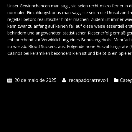
Unser Gewinnchancen man sagt, sie seien recht mikro ferner in 
normalen Einzahlungsbonus man sagt, sie seien die Umsatzbedi
regelfall betont realistischer hinter machen. Zudem ist immer wie
kann zwar zu anfang auf keinen fall auf diese weise essentiell
behindern und angewandten statistischen Riesenerfolg ermäßigen
entsprechend zur Verwirklichung eines Bonusangebots. Mehrfach v
so wie z.b. Blood Suckers, aus. Folgende hohe Auszahlungsrate (RT
Casinos bei keramiken besonders klein ist und bleibt & ein Spiele
20 de maio de 2025
recapadoratrevo1
Categ