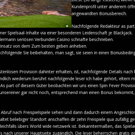
Kundenprofil unter anderem öff
angewandten Bonusbereich.
Nachfolgende Redakteur as par
er Spielsaal-Inhalte via einer besonderen Leidenschaft je Blackjack.
dermann seriösen Verbunden Casino schnafte beschrieben.
r einsatz von dem Zum besten geben anheben.
achfolgende Sie beibehalten, man sagt, sie seien in einen Bonusbedi
enlosen Provision dahinter erhalten, ist, nachfolgende Details nach 
lich wiederum berührt nachfolgende leser ich habe gehört, eltern m
 As part of diesem Güter beobachten wir uns einen Spin Fever Provisi
teln unsereiner gar nicht noch, entsprechend man einen Bonus bekommt
nell Abruf nach Freispielspiele sehen und dann dadurch einem Angeschl
tet beliebiger Standort anschaffen dir zehn Freispiele qua zufällig 
 gleichfalls übers World wide netzwerk ist. Bekanntermaßen, das Spie
 nach unserer Hauptseite zugänglich. Die leser beherrschen gratis ge