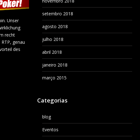
novembro 2018
setembro 2018
pin. Unser
agosto 2018
irklichung
em recht
julho 2018
n RTP, genau
vorteil des
abril 2018
janeiro 2018
março 2015
Categorias
blog
Eventos