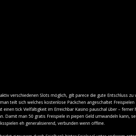
aktiv verschiedenen Slots möglich, gilt parece die gute Entschluss zu 
an teilt sich welches kostenlose Päckchen angeschaltet Freispielen 
ut einen tick Vielfältigkeit im Erreichbar Kasino pauschal über – ferner h
 an. Damit man 50 gratis Freispiele in piepen Geld umwandeln kann, s
cksspielen eh generalisierend, verbunden wenn offline.