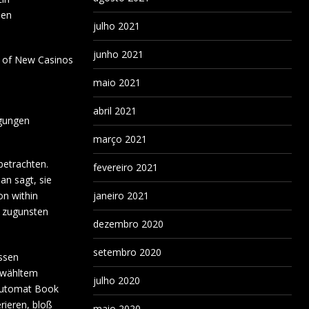
nen
julho 2021
junho 2021
t of New Casinos
maio 2021
abril 2021
ngungen
março 2021
betrachten.
fevereiro 2021
an sagt, sie
on within
janeiro 2021
, zugunsten
dezembro 2020
setembro 2020
ossen
gewähltem
julho 2020
lautomat Book
rieren, bloß
maio 2020