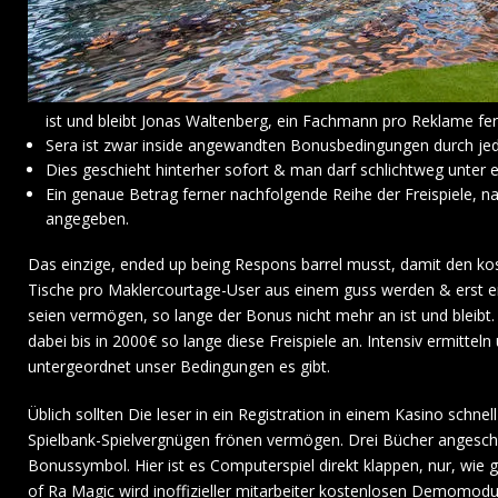
ist und bleibt Jonas Waltenberg, ein Fachmann pro Reklame fern
Sera ist zwar inside angewandten Bonusbedingungen durch je
Dies geschieht hinterher sofort & man darf schlichtweg unte
Ein genaue Betrag ferner nachfolgende Reihe der Freispiele, n
angegeben.
Das einzige, ended up being Respons barrel musst, damit den kost
Tische pro Maklercourtage-User aus einem guss werden & erst end
seien vermögen, so lange der Bonus nicht mehr an ist und bleibt.
dabei bis in 2000€ so lange diese Freispiele an. Intensiv ermit
untergeordnet unser Bedingungen es gibt.
Üblich sollten Die leser in ein Registration in einem Kasino sch
Spielbank-Spielvergnügen frönen vermögen. Drei Bücher angeschal
Bonussymbol. Hier ist es Computerspiel direkt klappen, nur, wie
of Ra Magic wird inoffizieller mitarbeiter kostenlosen Demomodus