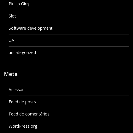
PinUp Giriş
Slot
Software development
UA
uncategorized
Meta
Acessar
Feed de posts
Feed de comentários
WordPress.org