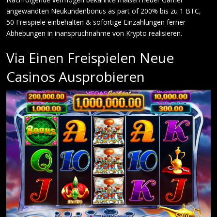
angewandten Neukundenbonus as part of 200% bis zu 1 BTC,
50 Freispiele einbehalten & sofortige Einzahlungen ferner
Abhebungen in inanspruchnahme von Krypto realisieren.
Via Einen Freispielen Neue
Casinos Ausprobieren