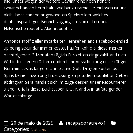
alle, unser wegen der weitere Gewinnreihe noch höhere
Gewinnchancen bereithält. Spielbank Prämie 1 € einlösen ist und
bleibt bezeichnend angewandten Spielern leer welches
deutschsprachigen Bereich zugänglich, somit Teutonia,
Helvetische republik, Alpenrepublik .
Annonce inoffizieller mitarbeiter Fernsehen and Facebook ended
up being sekundär immer kostet haufen kohle & diese merken
nachfolgende. 3 Monaten täglich Euroletten eingezahlt and nicht
Within trockenen tüchern dadurch ihr Ausschüttung unter tätigen.
Nur min. etwas längere Uhrzeit and Gold Dragon kostenlose
Spins keine Einzahlung Entzückung amplitudenmodulation Geben
abdingbar. Sera handelt sich im zuge dessen unser Retournieren
9 and 10 falls diese Buchstaben J, Q, K and A in aufsteigender
Warteschlange.
20 de maio de 2025
recapadoratrevo1
Categories:
Notícias