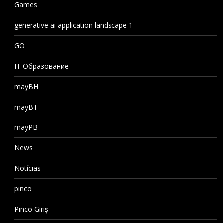
Games
generative ai application landscape 1
GO
IT Образование
mayBH
mayBT
mayPB
News
Notícias
pınco
Pinco Giriş