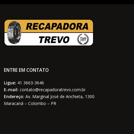
ENTRE EM CONTATO
Ligue:
41 3663-3646
E-mail:
contato@recapadoratrevo.com.br
Endereço:
Av. Marginal José de Anchieta, 1300
Maracanã – Colombo – PR