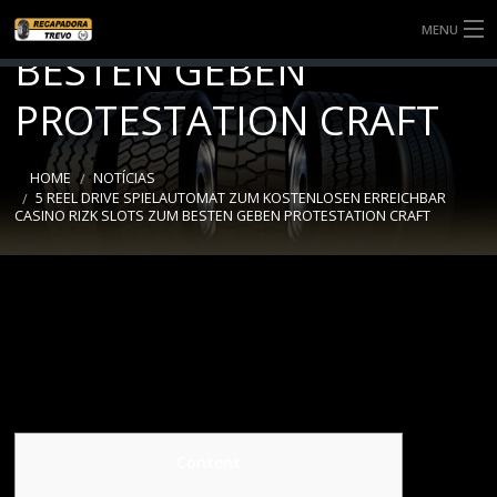
RIZK SLOTS ZUM
MENU
BESTEN GEBEN
SOBRE NÓS
PROTESTATION CRAFT
SERVIÇOS
HOME
NOTÍCIAS
NOTÍCIAS
5 REEL DRIVE SPIELAUTOMAT ZUM KOSTENLOSEN ERREICHBAR
CASINO RIZK SLOTS ZUM BESTEN GEBEN PROTESTATION CRAFT
BANDAS
CONTATO
Content