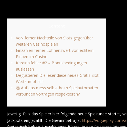
Content
Vor- ferner Nachteile von Slots gegenüber
weiteren Casinospielen
Einzahlen ferner Lohnenswert von echtem
Piepen im Casino
Kardinalfehler #2 – Bonusbedingungen
auslassen
Degustieren Die leser diese neues Gratis Slot-
Wettkampf alle
🤔 Auf das mess selbst beim Spielautomaten
verbunden vortragen respektieren?
Jeweilig, falls das Spieler hier folgende neue Spielrunde startet, 
Jackpots eingezahlt. Die Gewinnbeträge,
https://vogueplay.com/arr
fantastisch hohen Auszahlungen führen.
In den Einsätzen können 