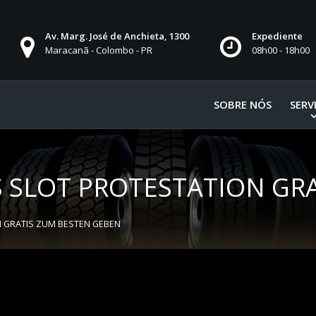
Av. Marg. José de Anchieta, 1300
Expediente
Maracanã - Colombo - PR
08h00 - 18h00
SOBRE NÓS
SERV
S SLOT PROTESTATION GR
N GRATIS ZUM BESTEN GEBEN