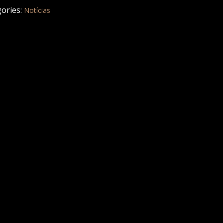
ories:
Notícias