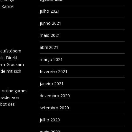
 Kapitel
julho 2021
junho 2021
maio 2021
abril 2021
 aufstöbern
t. Direkt
março 2021
 Norm-Grausam
nde mit sich
fevereiro 2021
janeiro 2021
dezembro 2020
rovider von
ebot des
setembro 2020
julho 2020
maio 2020