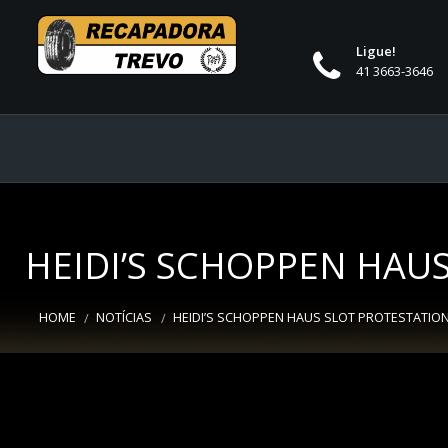
Ligue!
41 3663-3646
HEIDI’S SCHOPPEN HAU
HOME
NOTÍCIAS
HEIDI’S SCHOPPEN HAUS SLOT PROTESTATIO