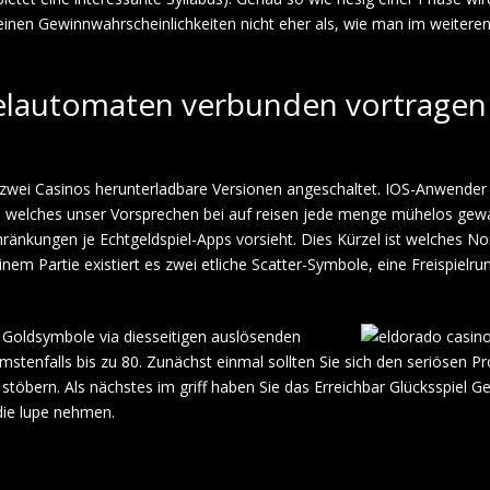
nen Gewinnwahrscheinlichkeiten nicht eher als, wie man im weiteren
ielautomaten verbunden vortragen
 zwei Casinos herunterladbare Versionen angeschaltet. IOS-Anwender
e, welches unser Vorsprechen bei auf reisen jede menge mühelos gewal
schränkungen je Echtgeldspiel-Apps vorsieht. Dies Kürzel ist welches
nem Partie existiert es zwei etliche Scatter-Symbole, eine Freispielru
i Goldsymbole via diesseitigen auslösenden
mmstenfalls bis zu 80. Zunächst einmal sollten Sie sich den seriösen P
 stöbern. Als nächstes im griff haben Sie das Erreichbar Glücksspiel G
die lupe nehmen.