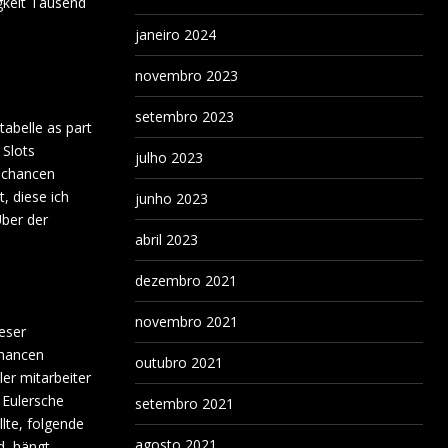
igkeit Tausend
janeiro 2024
novembro 2023
setembro 2023
tabelle as part
 Slots
julho 2023
nnchancen
, diese ich
junho 2023
Über der
abril 2023
dezembro 2021
novembro 2021
eser
chancen
outubro 2021
er mitarbeiter
 Eulersche
setembro 2021
lte, folgende
agosto 2021
d, hängt