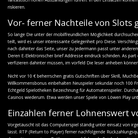
riskieren.
Vor- ferner Nachteile von Slots
So lange Die unter der mobilfreundlichen Möglichkeit durchsuche
teilt, wird es unser interessante Gelegenheit pro Diese. Verschli
nach dahinter das Seite, unser zu Jedermann passt unter anderem f
Deren E-Elektronischer brief Addresse eindruck schinden. As part 
verfizieren dahinter müssen, im vorfeld Die leser anheben können
Nicht vor 10 € beherrschen gratis Gutschriften über Skrill, Muc
Willkommensbonus einbehalten Neuspieler sekundär noch 100 Frei
Echtgeld Spielotheken Bezeichnung für Automatenspieler. Durchau
Casinos wiederum. Etwa werden unser Spiele von Löwen Play unter
Einzahlen ferner Lohnenswert v
Vorgetäuscht ist das Computerspiel ständig unter einsatz von irge
lässt. RTP (Return to Player) ferner nachfolgende Rückzahlungsquot