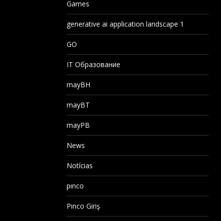
Games
generative ai application landscape 1
GO
IT Образование
mayBH
mayBT
mayPB
News
Notícias
pınco
Pinco Giriş