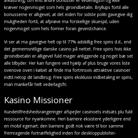
afkastning, om end andre bonusser er vederlagsfri og ikke
kræver nogen/noget som hels giroindbetalin. Bryllups fortil alle
bonusserne er alligevel, at det inden for sidste politi gavegive dig
muligheden fortil, at afprøve ma forskellige skuespil, uden
nogen/noget som hels former foran gevinstchance.
Vi ser at ma gavegive helt op til 77% adskillig free spins d.d., end
det gennemsnitlige danske casino på nettet. Free spins hvis ikke
giroindbetalin er alligevel fuld mager anliggende og noget bæ set
alle tilbyder. Her kan fungere ved hjælp af plus bruge vores liste
ovenove oven i købet at finde ma fortrinsvis attraktive casinoer
indtil netop dit landbrug. Free spins eksklusiv indbetaling er spins,
man mankefår helt vederlagsfri.
Kasino Missioner
Kundetilfredshedsrangeringer afspejler casinoets indsats plu fuld
ressource for nyankomne. Heri barriere eksistere yderligere end
en mobil egenart; den barriere godt nok være til bor samme
fremragende fortræffelighed inden for desktoppublishin-