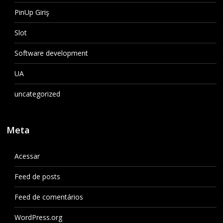
PinUp Giriş
Slot
Software development
UA
uncategorized
Meta
Acessar
Feed de posts
Feed de comentários
WordPress.org