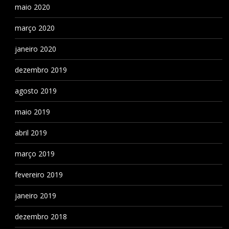
maio 2020
março 2020
janeiro 2020
dezembro 2019
agosto 2019
maio 2019
abril 2019
março 2019
fevereiro 2019
janeiro 2019
dezembro 2018