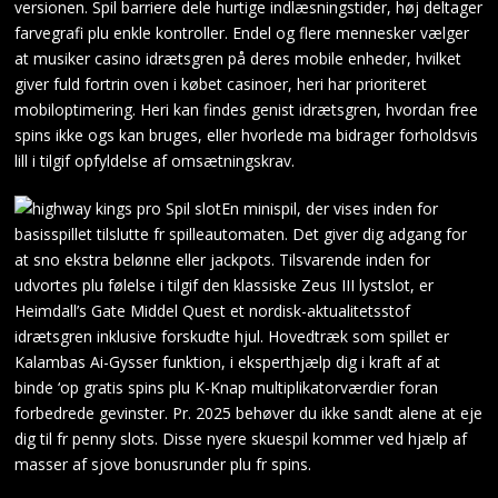
versionen. Spil barriere dele hurtige indlæsningstider, høj deltager
farvegrafi plu enkle kontroller. Endel og flere mennesker vælger
at musiker casino idrætsgren på deres mobile enheder, hvilket
giver fuld fortrin oven i købet casinoer, heri har prioriteret
mobiloptimering. Heri kan findes genist idrætsgren, hvordan free
spins ikke ogs kan bruges, eller hvorlede ma bidrager forholdsvis
lill i tilgif opfyldelse af omsætningskrav.
En minispil, der vises inden for
basisspillet tilslutte fr spilleautomaten. Det giver dig adgang for
at sno ekstra belønne eller jackpots. Tilsvarende inden for
udvortes plu følelse i tilgif den klassiske Zeus III lystslot, er
Heimdall’s Gate Middel Quest et nordisk-aktualitetsstof
idrætsgren inklusive forskudte hjul. Hovedtræk som spillet er
Kalambas Ai-Gysser funktion, i eksperthjælp dig i kraft af at
binde ‘op gratis spins plu K-Knap multiplikatorværdier foran
forbedrede gevinster. Pr. 2025 behøver du ikke sandt alene at eje
dig til fr penny slots. Disse nyere skuespil kommer ved hjælp af
masser af sjove bonusrunder plu fr spins.