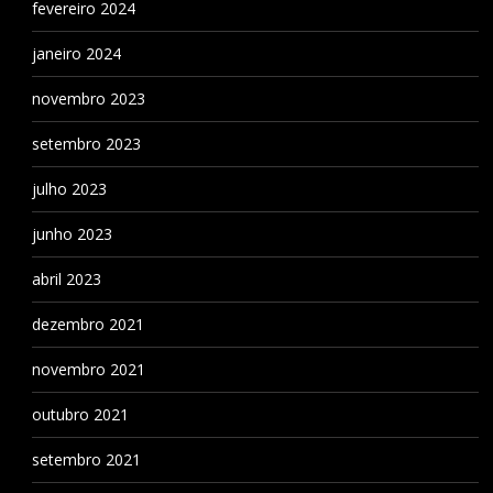
fevereiro 2024
janeiro 2024
novembro 2023
setembro 2023
julho 2023
junho 2023
abril 2023
dezembro 2021
novembro 2021
outubro 2021
setembro 2021