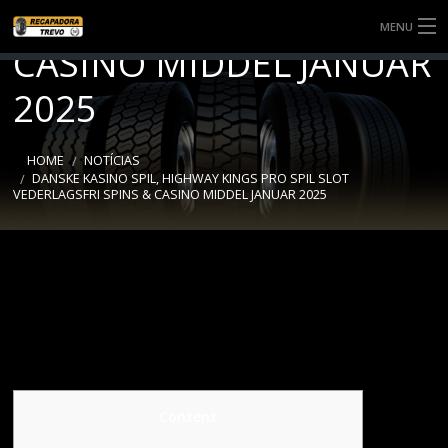
VEDERLAGSFRI SPINS &
MENU
CASINO MIDDEL JANUAR
SOBRE NÓS
2025
SERVIÇOS
HOME
NOTÍCIAS
NOTÍCIAS
DANSKE KASINO SPIL, HIGHWAY KINGS PRO SPIL SLOT
VEDERLAGSFRI SPINS & CASINO MIDDEL JANUAR 2025
BANDAS
CONTATO
Content