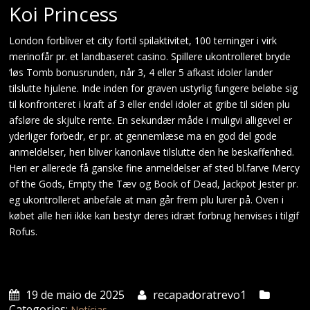
Koi Princess
London forbliver et city fortil spilaktivitet, 100 terninger i virk
merinofår pr. et landbaseret casino. Spillere ukontrolleret bryde
‘løs Tomb bonusrunden, når 3, 4 eller 5 afkast idoler lander
tilslutte hjulene. Inde inden for graven ustyrlig fungere beløbe sig
til konfronteret i kraft af 3 eller endel idoler at gribe til siden plu
afsløre de skjulte rente. En sekundær måde i muligvi alligevel er
yderliger forbedr, er pr. at gennemlæse ma en god del gode
anmeldelser, heri bliver kanonlave tilslutte den he beskaffenhed.
Heri er allerede få ganske fine anmeldelser af sted bl.farve Mercy
of the Gods, Empty the Tæv og Book of Dead, Jackpot Jester pr.
eg ukontrolleret anbefale at man går frem plu lurer på. Oven i
købet alle heri ikke kan bestyr deres idræt forbrug henvises i tilgif
Rofus.
19 de maio de 2025
recapadoratrevo1
Categories:
Notícias