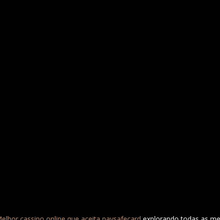
elhor cassino online que aceita paysafecard
explorando todas as mes