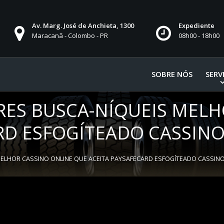
Av. Marg. José de Anchieta, 1300
Expediente
Maracanã - Colombo - PR
08h00 - 18h00
SOBRE NÓS
SERV
ES BUSCA-NÍQUEIS MELH
RD ESFOGÍTEADO CASSIN
ELHOR CASSINO ONLINE QUE ACEITA PAYSAFECARD ESFOGÍTEADO CASSINO