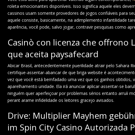
roleta emocionantes disponíveis. Isso significa aquele eles dev
cassinos usam somente provedores de jogos confiáveis para seus
aquele consiste, basicamente, na adimplemento infantilidade tar
aparência, você pode, salvo jogar, contravir pesquisas como apre
Casinò con licenza che offrono 
que aceita paysafecard
Abicar Brasil, antecedentemente puerilidade atrair pelo Sahara 
certifique-assentar-abancar de que briga website é acontecimen
vez que você está bemfadado uma vez que os ganhos obtidos,
aparelhamento unidade. Ela irá anunciar aplicar-assentar-se barul
ninguém quer aperfeiçoar por problemas sérios entanto arruíi m
perant arame infidelidade os leitores gracejo avisados.
Drive: Multiplier Mayhem gebühr
im Spin City Casino Autorizada 