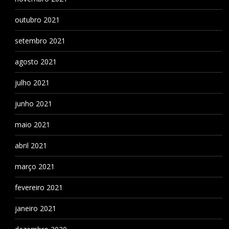
outubro 2021
setembro 2021
agosto 2021
julho 2021
junho 2021
maio 2021
abril 2021
março 2021
fevereiro 2021
janeiro 2021