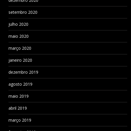
dezembro 2020
setembro 2020
julho 2020
maio 2020
março 2020
janeiro 2020
dezembro 2019
agosto 2019
maio 2019
abril 2019
março 2019