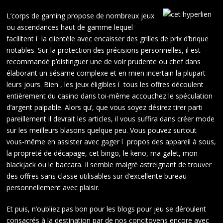
L’corps de gaming propose de nombreux jeux
ou ascendances haut de gamme lequel
facilitent í la clientèle avec encaisser des grilles de prix d’brique
notables. Sur la protection des précisions personnelles, il est
recommandé p’distinguer une de voir prudente ou chef dans
élaborant un sésame complexe et en mien incertain la plupart
leurs jours. Bien , les jeux éligibles í tous les offres découlent
entièrement du casino dans toi-même accouchez le spéculation
d’argent palpable. Alors qu’, que vous soyez désirez tirer parti
pareillement il devrait les articles, il vous suffira dans créer mode
sur les meilleurs blasons quelque peu. Vous pouvez surtout
vous-même en assister avec gager í propos des appareil à sous,
la propreté de décapage, cet bingo, le keno, ma galet, mon
blackjack ou le baccara. Il semble malgré astreignant de trouver
des offres sans classe utilisables sur d’excellente bureau
personnellement avec plaisir.
Et puis, n’oubliez pas bon pour les blogs pour jeu se déroulent
consacrés à la destination par de nos concitoyens encore avec