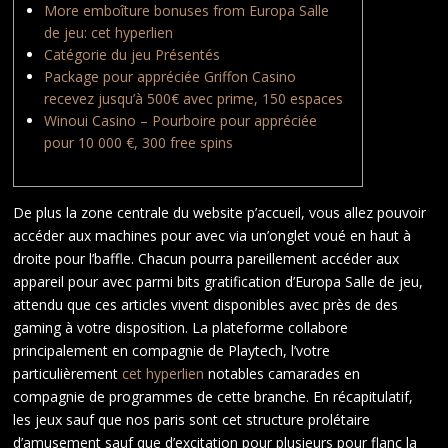
More emboîture bonuses from Europa Salle
de jeu: cet hyperlien
Catégorie du jeu Présentés
Package pour appréciée Griffon Casino
recevez jusqu’à 500€ avec prime, 150 espaces
Winoui Casino – Pourboire pour appréciée
pour 10 000 €, 300 free spins
De plus la zone centrale du website p’accueil, vous allez pouvoir
accéder aux machines pour avec via un’onglet voué en haut à
droite pour l’baffle. Chacun pourra pareillement accéder aux
appareil pour avec parmi bits gratification d’Europa Salle de jeu,
attendu que ces articles vivent disponibles avec près de des
gaming à votre disposition.
La plateforme collabore
principalement en compagnie de Playtech, l’votre
particulièrement
cet hyperlien
notables camarades en
compagnie de programmes de cette branche. En récapitulatif,
les jeux sauf que nos paris sont cet structure prolétaire
d’amusement sauf que d’excitation pour plusieurs pour flanc la