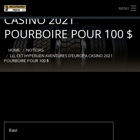
AVENTURES D’EUROPA
MENU
CASINO 2021
SOBRE NÓS
POURBOIRE POUR 100 $
SERVIÇOS
HOME
NOTÍCIAS
NOTÍCIAS
LLL CET HYPERLIEN AVENTURES D’EUROPA CASINO 2021
POURBOIRE POUR 100 $
BANDAS
CONTATO
Ravi