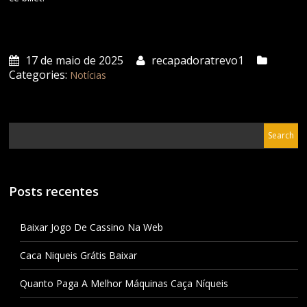
17 de maio de 2025
recapadoratrevo1
Categories:
Notícias
Posts recentes
Baixar Jogo De Cassino Na Web
Caca Niqueis Grátis Baixar
Quanto Paga A Melhor Máquinas Caça Níqueis