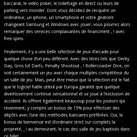
baccarat, le vidéo poker, le toilettage en direct ou leurs de
parking vers monder. Dont vous décidiez de recquérir un
ordinateur, un iphone, un smartphone et votre giratoire
changeant Samsung et Windows avec jouer, vous pourrez alors
remarquer des services complaisantes de financment , ! avec
free spins.
Finalement, il y a une belle sélection de jeux d’arcade pour
quelque chose d’un peu différent. Avec des titres tels que Derby
Day, Gros lot Darts, Penalty Shootout , ! Rollercoaster Dice, on
voit certainement un jeu avec chaque multiples compétiteur du
un salle de jeu. Mais, peut-être mieux que la sélection est le fait
que le logiciel fiable utilisé par Europa garantit que quelque
divertissement continue sensationnel et se joue à l’exclusion de
accident. Ils offrent également beaucoup pour les joueurs qui
reviennent, y compris un bonus de 15% pour effectuer des
dépôts avec l’une des méthodes bancaires préférées. Oui, le
bonus de bienvenue est d’ordinaire strict sur complets la
propreté, , ! au demeurant, le cas des salle de jeu baptisés dans
ce billet.