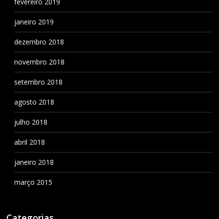
fevereiro 2019
janeiro 2019
dezembro 2018
novembro 2018
setembro 2018
agosto 2018
julho 2018
abril 2018
janeiro 2018
março 2015
Categorias