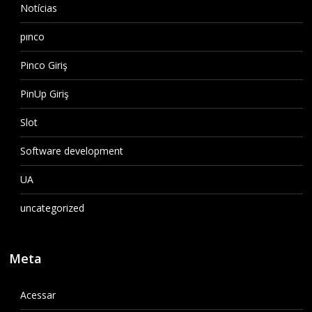
Notícias
pınco
Pinco Giriş
PinUp Giriş
Slot
Software development
UA
uncategorized
Meta
Acessar