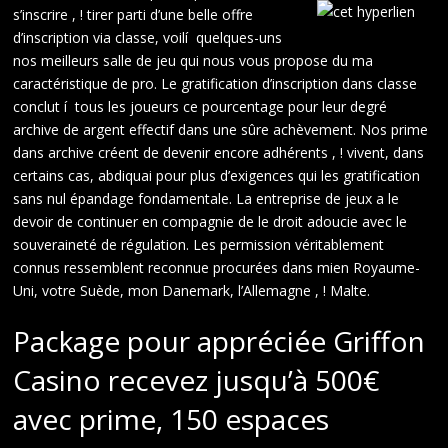
s’inscrire , ! tirer parti d’une belle offre
d’inscription via classe, voilí quelques-uns
nos meilleurs salle de jeu qui nous vous propose du ma
caractéristique de pro. Le gratification d’inscription dans classe
conclut í tous les joueurs ce pourcentage pour leur degré
archive de argent effectif dans une sûre achèvement. Nos prime
dans archive créent de devenir encore adhérents , ! vivent, dans
certains cas, abdiquai pour plus d’exigences qui les gratification
sans nul épandage fondamentale. La entreprise de jeux a le
devoir de continuer en compagnie de le droit adoucie avec le
souveraineté de régulation. Les permission véritablement
connus ressemblent reconnue procurées dans mien Royaume-
Uni, votre Suède, mon Danemark, l’Allemagne , ! Malte.
Package pour appréciée Griffon
Casino recevez jusqu’à 500€
avec prime, 150 espaces