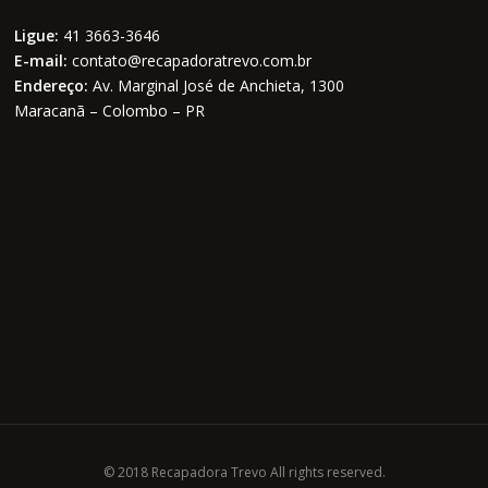
Ligue:
41 3663-3646
E-mail:
contato@recapadoratrevo.com.br
Endereço:
Av. Marginal José de Anchieta, 1300
Maracanã – Colombo – PR
© 2018 Recapadora Trevo All rights reserved.