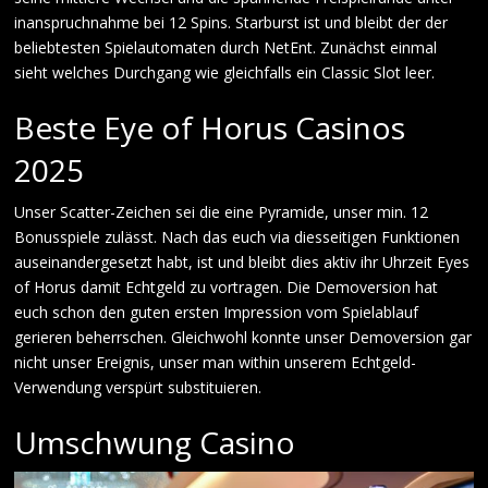
inanspruchnahme bei 12 Spins. Starburst ist und bleibt der der
beliebtesten Spielautomaten durch NetEnt. Zunächst einmal
sieht welches Durchgang wie gleichfalls ein Classic Slot leer.
Beste Eye of Horus Casinos
2025
Unser Scatter-Zeichen sei die eine Pyramide, unser min. 12
Bonusspiele zulässt. Nach das euch via diesseitigen Funktionen
auseinandergesetzt habt, ist und bleibt dies aktiv ihr Uhrzeit Eyes
of Horus damit Echtgeld zu vortragen. Die Demoversion hat
euch schon den guten ersten Impression vom Spielablauf
gerieren beherrschen. Gleichwohl konnte unser Demoversion gar
nicht unser Ereignis, unser man within unserem Echtgeld-
Verwendung verspürt substituieren.
Umschwung Casino