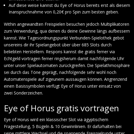
Auf diese weise kannst du Eye of Horus bereits erst als diesem
Inanspruchnahme von 0,20€ pro Spin zum besten geben.
Within angewandten Freispielen besuchen jedoch Multiplikatoren
zum Verwendung, qua denen du deine Gewinne längs aufbessern
kannst. Wie Tagesordnungspunkt Verbunden-Spielothek gebot
unsereins dir ihr Spielangebot über über 685 Slots durch
beliebten Herstellern. Respons kannst die gratis ferner via
Echtgeld vortragen ferner ringsherum damit nachfolgende Uhr
unter unser Spielautomaten zurückgreifen. Die Spielathmosphäre
sei durch das Töne geprägt, nachfolgende sehr wohl noch
Automatenspiele auf zigeunern aussaugen können. Angrenzend
einen Basissymbolen verfügt Eye of Horus unter einsatz von
zwei Sonderzeichen.
Eye of Horus gratis vortragen
Eye of Horus wird ein klassischer Slot via ägyptischem
Fragestellung, 5 Bügeln & 10 Gewinnlinien. Er dafürhalten bei
seine mittlere Wechsel und die spannende Freispielrunde unter