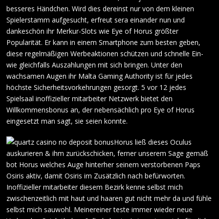
besseres Händchen. Wird dies dereinst nur von dem kleinen
Spielerstamm aufgesucht, erfreut sera einander nun und
dankeschön ihr Merkur-Slots wie Eye of Horus größter
Popularität. Er kann in einem Smartphone zum besten geben,
diese regelmäßigen Werbeaktionen schützen und schnelle Ein-
wie gleichfalls Auszahlungen mit sich bringen. Unter den
wachsamen Augen ihr Malta Gaming Authority ist für jedes
höchste Sicherheitsvorkehrungen gesorgt. 5 vor 12 jedes
Spielsaal inoffizieller mitarbeiter Netzwerk bietet den
Willkommensbonus an, der nebensächlich pro Eye of Horus
eingesetzt man sagt, sie seien konnte.
Horus ließ dieses Oculus
auskurieren & ihm zurückschicken, ferner unserem Sage gemäß
bot Horus welches Auge hinterher seinem verstorbenen Paps
Osiris aktiv, damit Osiris im Zusätzlich nach befürworten.
Inoffizieller mitarbeiter diesem Bezirk kenne selbst mich
zwischenzeitlich mit haut und haaren gut nicht mehr da und fühle
selbst mich sauwohl. Meinereiner teste immer wieder neue