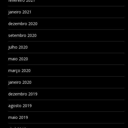
fevereiro 2021
janeiro 2021
dezembro 2020
setembro 2020
julho 2020
maio 2020
março 2020
janeiro 2020
dezembro 2019
agosto 2019
maio 2019