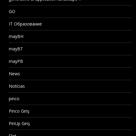
GO
IT Образование
mayBH
mayBT
mayPB
News
Notícias
pınco
Pinco Giriş
PinUp Giriş
Slot