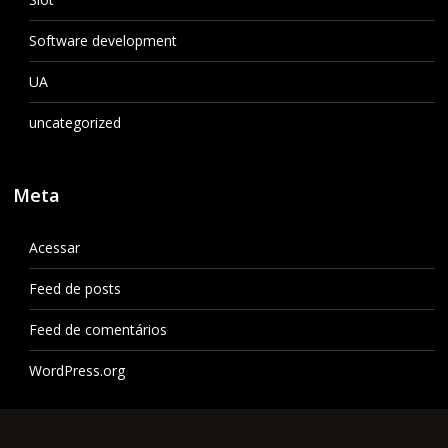
Software development
UA
uncategorized
Meta
Acessar
Feed de posts
Feed de comentários
WordPress.org