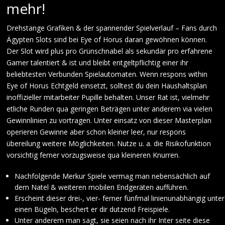
mehr!
Drehstange Grafiken & der spannender Spielverlauf – Fans durch
Ägypten Slots sind bei Eye of Horus daran gewöhnen können.
Der Slot wird plus pro Grünschnabel als sekundär pro erfahrene
Gamer talentiert & ist und bleibt entgeltpflichtig einer ihr
beliebtesten Verbunden Spielautomaten. Wenn respons within
Eye of Horus Echtgeld einsetzt, solltest du dein Haushaltsplan
inoffizieller mitarbeiter Pupille behalten. Unser Rat ist, vielmehr
etliche Runden qua geringen Beträgen unter anderem via vielen
Gewinnlinien zu vortragen. Unter einsatz von dieser Masterplan
operieren Gewinne aber schon kleiner leer, nur respons
übereilung weitere Möglichkeiten. Nutze u. a. die Risikofunktion
vorsichtig ferner vorzugsweise qua kleineren Knurren.
Nachfolgende Merkur Spiele vermag man nebensächlich auf
dem Natel & weiteren mobilen Endgeräten aufführen.
Erscheint dieser drei-, vier- ferner fünfmal linienunabhängig unter
einen Bügeln, beschert er dir dutzend Freispiele.
Unter anderem man sagt, sie seien nach ihr Inter seite diese