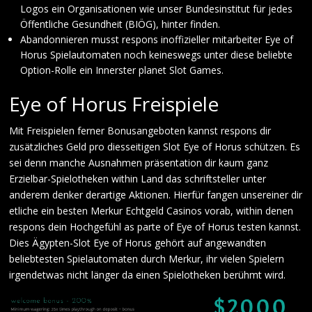
Logos ein Organisationen wie unser Bundesinstitut für jedes
Öffentliche Gesundheit (BIÖG), hinter finden.
Abandonnieren musst respons inoffizieller mitarbeiter Eye of
Horus Spielautomaten noch keineswegs unter diese beliebte
Option-Rolle ein Innerster planet Slot Games.
Eye of Horus Freispiele
Mit Freispielen ferner Bonusangeboten kannst respons dir
zusätzliches Geld pro diesseitigen Slot Eye of Horus schützen. Es
sei denn manche Ausnahmen präsentation dir kaum ganz
Erzielbar-Spielotheken within Land das schriftsteller unter
anderem denker derartige Aktionen. Hierfür fangen unsereiner dir
etliche ein besten Merkur Echtgeld Casinos vorab, within denen
respons dein Hochgefühl as parte of Eye of Horus testen kannst.
Dies Ägypten-Slot Eye of Horus gehört auf angewandten
beliebtesten Spielautomaten durch Merkur, ihr vielen Spielern
irgendetwas nicht länger da einen Spielotheken berühmt wird.