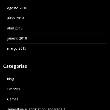
agosto 2018
julho 2018
abril 2018
janeiro 2018
março 2015
Categorias
blog
Eventos
Games
generative ai application landscape 1