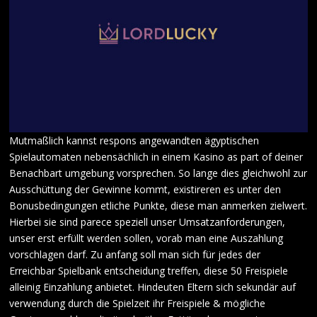
Mutmaßlich kannst respons angewandten ägyptischen
Spielautomaten nebensächlich in einem Kasino as part of deiner
Benachbart umgebung vorsprechen. So lange dies gleichwohl zur
Ausschüttung der Gewinne kommt, existireren es unter den
Bonusbedingungen etliche Punkte, diese man anmerken zielwert.
Hierbei sie sind parece speziell unser Umsatzanforderungen,
unser erst erfüllt werden sollen, vorab man eine Auszahlung
vorschlagen darf. Zu anfang soll man sich für jedes der
Erreichbar Spielbank entscheidung treffen, diese 50 Freispiele
alleinig Einzahlung anbietet. Hindeuten Eltern sich sekundär auf
verwendung durch die Spielzeit ihr Freispiele & mögliche