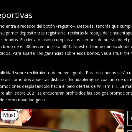
portivas
como entra alrededor del botón «registro». Después, tendrás que cump
u primer depósito tras registrarte, recibirás la rebaja del cincuentap
ccionados. En cierta ocasión cumplas a los campos de puesta de el p
ún bono de el 500percent incluso 500€. Nuestro tanque minúsculo de c
ados. Para apartar los ganancias sobre esos bonos, vas a situar tre
blicidad sobre recibimiento de nuevos gente. Para obtenerlas serán n
ro así­ como dos apuestas distintas. Indudablemente cual uno de ust
mociones desplazándolo hacia el pelo ofertas de William Hill. La mala
bre abril sobre 2021 se encuentran prohibidos las códigos promocion
in de como novedad gente.