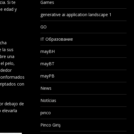
a. Si te
Games
de edad y
generative ai application landscape 1
GO
IT Образование
ucha
 la sus
mayBH
obre una
el pelo,
mayBT
ededor
mayPB
 conformados
criptados con
News
Notícias
or debajo de
 elevarla
pınco
Pinco Giriş