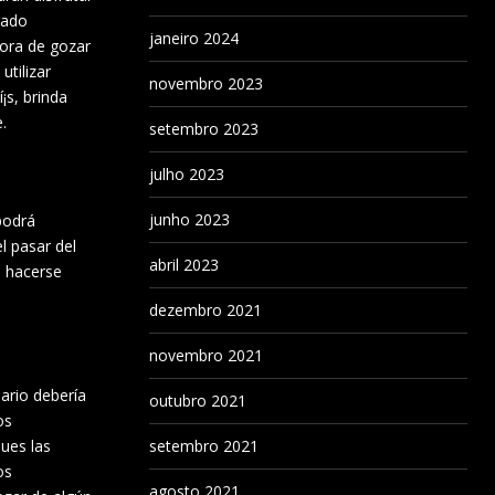
rado
janeiro 2024
dora de gozar
utilizar
novembro 2023
¡s, brinda
.
setembro 2023
julho 2023
junho 2023
podrá
l pasar del
abril 2023
a hacerse
dezembro 2021
novembro 2021
ario debería
outubro 2021
os
pues las
setembro 2021
os
agosto 2021