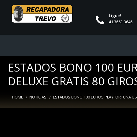
Ligue!
41 3663-3646
ESTADOS BONO 100 EU
DELUXE GRATIS 80 GIRO
HOME
NOTÍCIAS
ESTADOS BONO 100 EUROS PLAYFORTUNA USO 