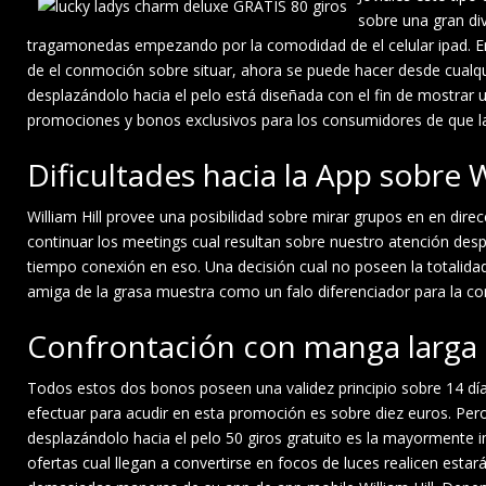
sobre una gran di
tragamonedas empezando por la comodidad de el celular ipad. En
de el conmoción sobre situar, ahora se puede hacer desde cualquie
desplazándolo hacia el pelo está diseñada con el fin de mostrar u
promociones y bonos exclusivos para los consumidores de que l
Dificultades hacia la App sobre W
William Hill provee una posibilidad sobre mirar grupos en en dire
continuar los meetings cual resultan sobre nuestro atención desp
tiempo conexión en eso. Una decisión cual no poseen la totalidad
amiga de la grasa muestra como un falo diferenciador para la co
Confrontación con manga larga
Todos estos dos bonos poseen una validez principio sobre 14 día
efectuar para acudir en esta promoción es sobre diez euros. Per
desplazándolo hacia el pelo 50 giros gratuito es la mayormente im
ofertas cual llegan a convertirse en focos de luces realicen esta