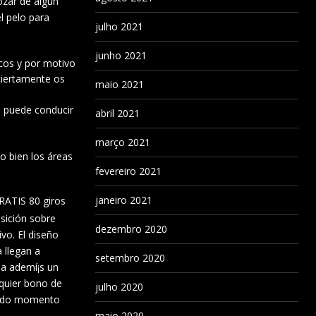
ozar de algún
l pelo para
julho 2021
junho 2021
icos y por motivo
 ciertamente os
maio 2021
n puede conducir
abril 2021
março 2021
o bien los áreas
fevereiro 2021
janeiro 2021
sición sobre
dezembro 2020
vo. El diseño
 llegan a
setembro 2020
la ademí¡s un
quier bono de
julho 2020
e todo momento
maio 2020