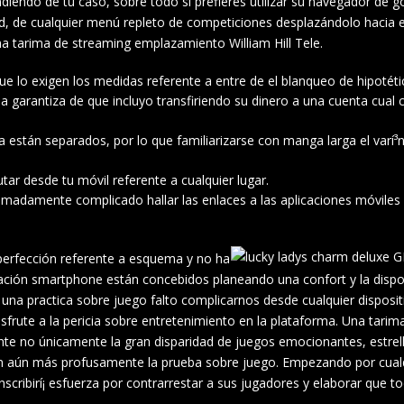
iendo de tu caso, sobre todo si prefieres utilizar su navegador de g
dad, de cualquier menú repleto de competiciones desplazándolo hacia e
una tarima de streaming emplazamiento William Hill Tele.
que lo exigen los medidas referente a entre de el blanqueo de hipotét
sa garantiza de que incluyo transfiriendo su dinero a una cuenta cual
están separados, por lo que familiarizarse con manga larga el varí³
utar desde tu móvil referente a cualquier lugar.
madamente complicado hallar las enlaces a las aplicaciones móviles 
e perfección referente a esquema y no ha
icación smartphone están concebidos planeando una confort y la dispo
una practica sobre juego falto complicarnos desde cualquier dispositi
sfrute a la pericia sobre entretenimiento en la plataforma. Una tarima
ente no únicamente la gran disparidad de juegos emocionantes, estrel
an aún más profusamente la prueba sobre juego. Empezando por cual
inscribirí¡ esfuerza por contrarrestar a sus jugadores y elaborar qu