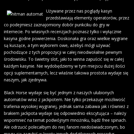
Używane przez nas poglądy kasyn
przedstawiają elementy operatorów, przez
co podejmiesz zaznajomiony dobór punkciku do gry w
internecie. Po własnych recenzjach poznasz tylko i wyłącznie
kasyna godne powierzenia. Doskonała gra oraz wielkie wygrane
są kuszące, a tym wyborem owe, ażebyś mógł używać
pochodzące z tych propozycji w całej nieodwołalnie pewnym
środowisku. To świetny slot, jaki to winna zapuścić się w całej
każdym kasynie. Nie wydobędziemy w tym miejscu dużej ilości
opcji suplementarnych, lecz właśnie takowa prostota wydaje się
naszym, jak zjednywa.
Black Horse wydaje się być jednym z naszych ulubionych
automatów wraz z jackpotem. Nie tylko przekazuje możliwość
trafienia wysokiej wygranej, jednak sama zabawa jak i również z
brakiem jackpota wydaje się odpowiednio ekscytująca – należy
wspomnieć na temat podwójnym mnożniku, bądź free spinach.
Ale odrzucić polecałbym do niej fanom niedoświadczonym, bo
mogą się zagubić w kwoty innych dodatkowych procedur.