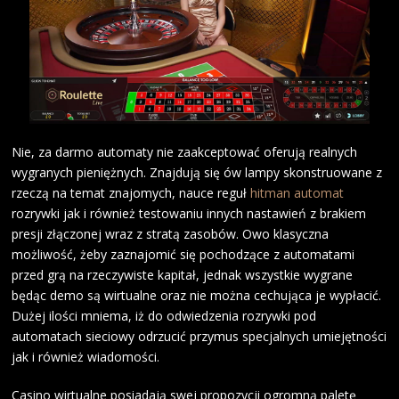
Nie, za darmo automaty nie zaakceptować oferują realnych
wygranych pieniężnych. Znajdują się ów lampy skonstruowane z
rzeczą na temat znajomych, nauce reguł
hitman automat
rozrywki jak i również testowaniu innych nastawień z brakiem
presji złączonej wraz z stratą zasobów. Owo klasyczna
możliwość, żeby zaznajomić się pochodzące z automatami
przed grą na rzeczywiste kapitał, jednak wszystkie wygrane
będąc demo są wirtualne oraz nie można cechująca je wypłacić.
Dużej ilości mniema, iż do odwiedzenia rozrywki pod
automatach sieciowy odrzucić przymus specjalnych umiejętności
jak i również wiadomości.
Casino wirtualne posiadają swej propozycji ogromną paletę