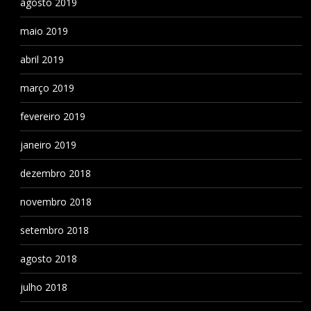
agosto 2019
maio 2019
abril 2019
março 2019
fevereiro 2019
janeiro 2019
dezembro 2018
novembro 2018
setembro 2018
agosto 2018
julho 2018