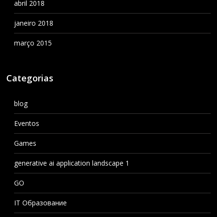
abril 2018
janeiro 2018
março 2015
Categorias
blog
Eventos
Games
generative ai application landscape 1
GO
IT Образование