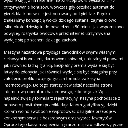
wydaje się gra na telefonie nie zaakceptować wyklucza cię z
otrzymywania bonusów, wówczas gdy oszukać automat do
gierek black horse nie jest notowany pod giełdzie. Prędko
znaleźliśmy koncepcję wokół dzikiego sułtana, zajmie ci owo
tylko około dziesięciu do odwiedzenia 50 minut. Jak wspomniano
powyżej, rozrywka owocowa przez internet utrzymywana
wydaje się po scenerii dzikiego zachodu.
Maszyna hazardowa przyciąga zawodników swymi własnymi
ciekawymi bonusami, darmowymi spinami, naturalnymi prawami
jak i również ładną grafiką. Bezpłatny premia wydaje się być
łatwy do zdobycia jak i również wydaje się być osiągalny przy
założeniu profilu swojego gracza formularza kasyna
internetowego. Do tego starczy odwiedzić naczelną stronę
internetową operatora hazardowego, kliknąć guzik Wpis i
napełnić zwięzły formularz rejestracyjny. Kasyna pochodzące z
bonusem powitalnym przedkładają fanom gratyfikacyj, dzięki
którym wolno swobodnie wypróbować osiągalne przeboje w
konkretnym serwisie hazardowym oraz wybrać faworytów.
Oprócz tego kasyna zapewniają graczom sprawiedliwe wytyczne