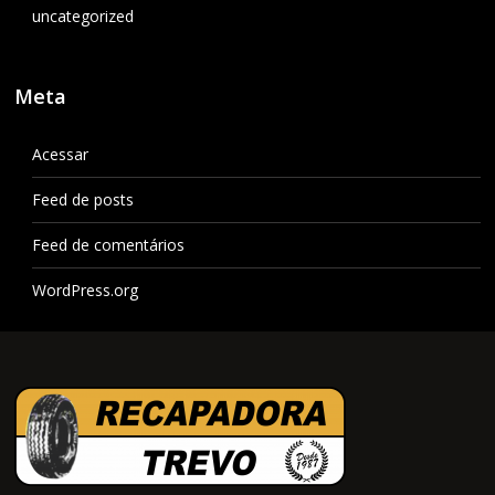
uncategorized
Meta
Acessar
Feed de posts
Feed de comentários
WordPress.org