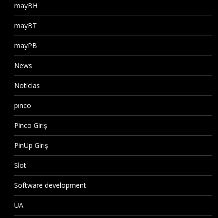
mayBH
mayBT
mayPB
News
Notícias
pınco
Pinco Giriş
PinUp Giriş
Slot
Software development
UA