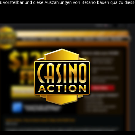
5€ vorstellbar und diese Auszahlungen von Betano bauen qua zu diess