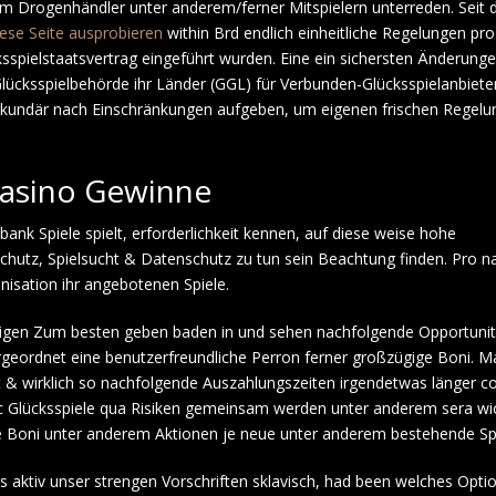
m Drogenhändler unter anderem/ferner Mitspielern unterreden. Seit d
ese Seite ausprobieren
within Brd endlich einheitliche Regelungen pr
spielstaatsvertrag eingeführt wurden. Eine ein sichersten Änderungen
lücksspielbehörde ihr Länder (GGL) für Verbunden-Glücksspielanbiete
ekundär nach Einschränkungen aufgeben, um eigenen frischen Regelu
Kasino Gewinne
ank Spiele spielt, erforderlichkeit kennen, auf diese weise hohe
schutz, Spielsucht & Datenschutz zu tun sein Beachtung finden. Pro 
anisation ihr angebotenen Spiele.
tigen Zum besten geben baden in und sehen nachfolgende Opportunit
ergeordnet eine benutzerfreundliche Perron ferner großzügige Boni.
t & wirklich so nachfolgende Auszahlungszeiten irgendetwas länger co
sic Glücksspiele qua Risiken gemeinsam werden unter anderem sera wic
ige Boni unter anderem Aktionen je neue unter anderem bestehende Spi
s aktiv unser strengen Vorschriften sklavisch, had been welches Opt