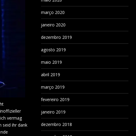
março 2020
janeiro 2020
dezembro 2019
agosto 2019
maio 2019
abril 2019
março 2019
fevereiro 2019
ht
offizieller
janeiro 2019
lich vermag
dezembro 2018
 seid ihr dank
ende