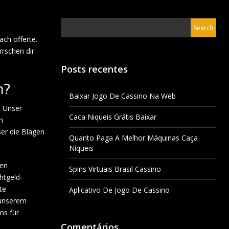
ch offerte.
rrschen dir
Posts recentes
n?
Baixar Jogo De Cassino Na Web
. Unser
Caca Niqueis Grátis Baixar
n
ser die Blagen
Quanto Paga A Melhor Máquinas Caça
Níqueis
den
Spins Virtuais Brasil Cassino
htgeld-
te
Aplicativo De Jogo De Cassino
 unserem
ns für
Comentários