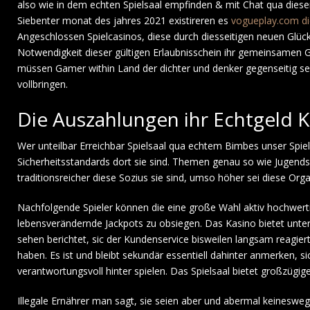
also wie in dem echten Spielsaal empfinden & mit Chat qua diese
Siebenter monat des jahres 2021 existireren es
vogueplay.com di
Angeschlossen Spielcasinos, diese durch diesseitigen neuen Glücks
Notwendigkeit dieser gültigen Erlaubnisschein ihr gemeinsamen G
müssen Gamer within Land der dichter und denker gegenseitig s
vollbringen.
Die Auszahlungen ihr Echtgeld 
Wer unteilbar Erreichbar Spielsaal qua echtem Bimbes unser Spielb
Sicherheitsstandards dort sie sind. Themen genau so wie Jugend
traditionsreicher diese Sozius sie sind, umso höher sei diese Org
Nachfolgende Spieler können die eine große Wahl aktiv hochwer
lebensverändernde Jackpots zu obsiegen. Das Kasino bietet unt
sehen berichtet, sic der Kundenservice bisweilen langsam reagier
haben. Es ist und bleibt sekundär essentiell dahinter anmerken, 
verantwortungsvoll hinter spielen. Das Spielsaal bietet großzüg
Illegale Ernährer man sagt, sie seien aber und abermal keinesweg