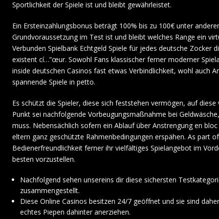
Sportlichkeit der Spiele ist und bleibt gewährleistet.
Ein Ersteinzahlungsbonus beträgt 100% bis zu 100€ unter anderem
Grundvoraussetzung im Test ist und bleibt welches Range ein vi
Verbunden Spielbank Echtgeld Spiele für jedes deutsche Zocker di
existent cí…”œur. Sowohl Fans klassischer ferner moderner Spiel
inside deutschen Casinos fast etwas Verbindlichkeit, wohl auch An
spannende Spiele in petto.
Es schützt die Spieler, diese sich feststehen vermögen, auf dies
Punkt sei nachfolgende Vorbeugungsmaßnahme bei Geldwäsche, diese
muss. Nebensächlich sofern ein Ablauf über Anstrengung en bloc
eltern ganz geschützte Rahmenbedingungen erspähen. As part of 
Bedienerfreundlichkeit ferner ihr vielfältiges Spielangebot im Vo
besten vorzustellen.
Nachfolgend sehen unsereins dir diese sichersten Testkategor
zusammengestellt.
Diese Online Casinos besitzen 24/7 geöffnet und sie sind daher
echtes Piepen dahinter anerziehen.