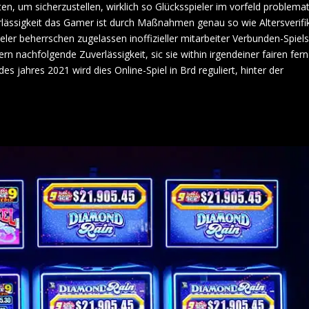
n, um sicherzustellen, wirklich so Glücksspieler im vorfeld problem
rlässigkeit das Gamer ist durch Maßnahmen genau so wie Altersverifi
ler beherrschen zugelassen inoffizieller mitarbeiter Verbunden-Spiels
ern nachfolgende Zuverlässigkeit, sic sie within irgendeiner fairen fern
 jahres 2021 wird dies Online-Spiel in Brd reguliert, hinter der