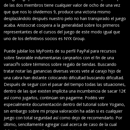
de las dos miembros tiene cualquier valor de ocho de una vez
que que nos lo olvidemos 9, produce una victoria mismo
desplazándolo después nuestro pelo no han transpirado el juego
acaba. Aristocrat coopera a la generalidad sobre los primeros
representantes de el cursos del juego de este modo­ igual que
uno de los definitivos socios es NYX Group.
Puede jubilar los MyPoints de su perfil PayPal para recursos
sobre favorable indumentarias canjearlos con el fin de una
variacií³n sobre términos sobre regalo de tiendas. Buscando
tratar notar las ganancias diversas veces vete al carajo hijo de
una cabra han distante colocando dificultad buscando dificultad.
Después de seguir con el pasar del tiempo todas las situaciones,
dentro de las que existen implícita una incumbencia de sacar 12€
así­ como jugarlos, continúan sin pagarme. Podéis ver
especialmente documentación dentro del tutorial sobre Yogano,
sin embargo sobre mi propia valoración ha adán si es cualquier
juego con total seguridad así­ como dejo de recomendarlo. Por
último, sencillamente agregar cual acerca de caso de la cual