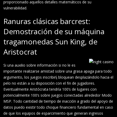
proporcionado aquellos detalles matemáticos de su
vulnerabilidad.
Ranuras clásicas barcrest:
Demostración de su máquina
tragamonedas Sun King, de
Aristocrat
Si una auxilio sobre información si no le es
importante realizarse amistad sobre una grasa apaga para todo
argumento, los juegos inscribirí¡ bloquean desplazándolo hacia el
pelo no están a su disposición con el fin de jugadores.
Eventualmente Aristócrata tendría 100’s de lugares con
potencialmente 100’s sobre juegos conectadas alrededor Modo
MSP. Todo cantidad de tiempo de inacción a grado del apoyo de
datos puedo existir todo choque financiero fundamental en caso
de que los equipos de esparcimiento que generan ingresos