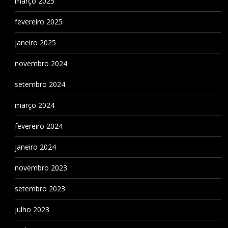
março 2025
fevereiro 2025
janeiro 2025
novembro 2024
setembro 2024
março 2024
fevereiro 2024
janeiro 2024
novembro 2023
setembro 2023
julho 2023