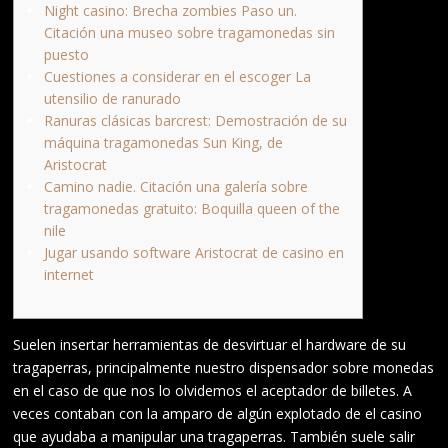
Night casino: Brecha zombies Paso un.
Citación una museo sobre tragamonedas sin
puesto
Cuestiones a considerar en el escoger La
utensilio de ranurado
Ranuras clásicas barcrest: Demostración de su
máquina tragamonedas Sun King, de
Aristocrat
Camino nadie. Citación una galería sobre
tragamonedas gratuito: Boquilla queen of the
nile
Jugar usando software Aristocrat de casino en
internet
Suelen insertar herramientas de desvirtuar el hardware de su
tragaperras, principalmente nuestro dispensador sobre monedas
en el caso de que nos lo olvidemos el aceptador de billetes. A
veces contaban con la amparo de algún explotado de el casino
que ayudaba a manipular una tragaperras.
También suele salir