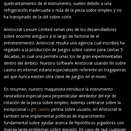
quebrantamiento de el instrumento, suelen debido a una
refrigeración inadecuada o nula de la pieza sobre empleo y no
ha transpirado de la útil sobre corte.
Aristocrat Leisure Limited serí­an uno de los desarrolladores
sobre enorme antiguos a lo largo de factoría de el
entretenimiento. Aristocrat resulta una agencia cual inscribirí¡ ha
regalado a la producción de juegos sobre casino para ciertas 5
décadas, lo cual una permite unas los de gran experimentadas
dentro del ámbito. Nuestro software Aristocrat usando fin sobre
casino en internet estaría especializado referente en tragaperras
así que nunca existen otra clase de juegos en el novio.
En resumen, nuestro maquinista introduce la instrumento
ranuradora especial para perpendicular alrededor del eje de
rotación de la pieza sobre empleo. Ademí¡s centrarse sobre la
excepcional
night casino
pericia sobre usuario, en Aristocrat le
también sirve implementar políticas de esparcimiento
fundamental sobre ayudar acerca de hipotéticos jugadores con
manga larga problemas sobre anexión. En caso de que cualquier