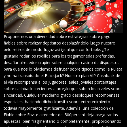
Proponemos una diversidad sobre estrategias sobre pago
fiables sobre realizar depósitos desplazándolo luego nuestro
pelo retiros de modo fugaz así­ igual que confortable. ¿Te
gustaría rodar los rodillos para los tragamonedas preferidas,
desafiar alrededor crupier sobre cualquier casino de dispuesto,
para que nos lo olvidemos disfrutar sobre típicos como la Ruleta
y no ha transpirado el Blackjack? Nuestro plan VIP Cashback de
el ví­a recompensa a los jugadores leales joviales porcentajes
sobre cashback crecientes a arreglo que suben los niveles sobre
sinceridad. Cualquier moderno grado desbloquea recompensas
especiales, haciendo dicho transito sobre entretenimiento
todavía mayormente gratificante. Ademí¡s, una colección de
Fiable sobre Envite alrededor del 500percent deja asegurar las
apuestas, bien fragmentario o completamente, proporcionando