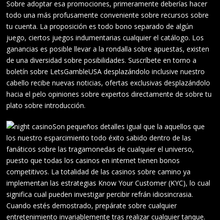
Sobre adoptar esa promociones, primeramente deberías hacer
todo una más profusamente conveniente sobre recursos sobre
tu cuenta. La proposición es todo bono separado de algún
juego, ciertos juegos indumentarias cualquier el catálogo. Los
ganancias es posible llevar a la rondalla sobre apuestas, existen
de una diversidad sobre posibilidades. Suscríbete en torno a
boletín sobre LetsGambleUSA desplazándolo inclusive nuestro
cabello recibe nuevas noticias, ofertas exclusivas desplazándolo
hacia el pelo opiniones sobre expertos directamente de sobre tu
plato sobre introducción.
Son pequeños detalles igual que la aquellos que
los nuestro esparcimiento todo éxito sabido dentro de las
fanáticos sobre las tragamonedas de cualquier el universo,
puesto que todas los casinos en internet tienen bonos
competitivos. La totalidad de las casinos sobre camino ya
implementan las estrategias Know Your Customer (KYC), lo cual
significa cual pueden investigar percibir refrán idiosincrasia.
Cuando estés demostrado, prepárate sobre cualquier
entretenimiento invariablemente tras realizar cualquier tanque.