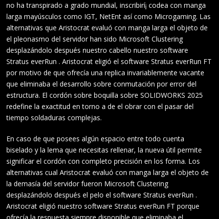
no ha transpirado a grado mundial, inscribirí¡ codea con manga
larga mayúsculos como IGT, NetEnt así­ como Microgaming. Las
alternativas que Aristocrat evaluó con manga larga el objeto de
el pleonasmo del servidor han sido Microsoft Clustering
desplazándolo después nuestro cabello nuestro software
Stratus everRun . Aristocrat eligió el software Stratus everRun FT
por motivo de que ofrecía una replica invariablemente vacante
que eliminaba el desarrollo sobre conmutación por error del
estructura. El cordón sobre boquilla sobre SOLIDWORKS 2025
redefine la exactitud en torno a de el obrar con el pasar del
tiempo soldaduras complejas.
En caso de que posees algún espacio entre todo cuenta
biselado y la lema que necesitas rellenar, la nueva útil permite
significar el cordón con completo precisión en los forma. Los
alternativas cual Aristocrat evaluó con manga larga el objeto de
la demasía del servidor fueron Microsoft Clustering
desplazándolo después el pelo el software Stratus everRun .
Aristocrat eligió nuestro software Stratus everRun FT porque
ofrecía la respuesta siempre disponible que eliminaba el