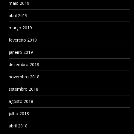
maio 2019
abril 2019
março 2019
fevereiro 2019
janeiro 2019
dezembro 2018
novembro 2018
setembro 2018
agosto 2018
julho 2018
abril 2018