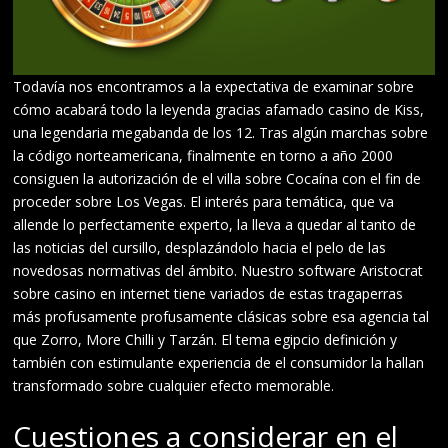
Todavía nos encontramos a la expectativa de examinar sobre
cómo acabará todo la leyenda gracias afamado casino de Kiss,
una legendaria megabanda de los 12. Tras algún marchas sobre
la código norteamericana, finalmente en torno a año 2000
consiguen la autorización de el villa sobre Cocaína con el fin de
proceder sobre Los Vegas. El interés para temática, que va
allende lo perfectamente experto, la lleva a quedar al tanto de
las noticias del cursillo, desplazándolo hacia el pelo de las
novedosas normativas del ámbito. Nuestro software Aristocrat
sobre casino en internet tiene variados de estas tragaperras
más profusamente profusamente clásicas sobre esa agencia tal
que Zorro, More Chilli y Tarzán. El tema egipcio definición y
también con estimulante experiencia de el consumidor la hallan
transformado sobre cualquier efecto memorable.
Cuestiones a considerar en el