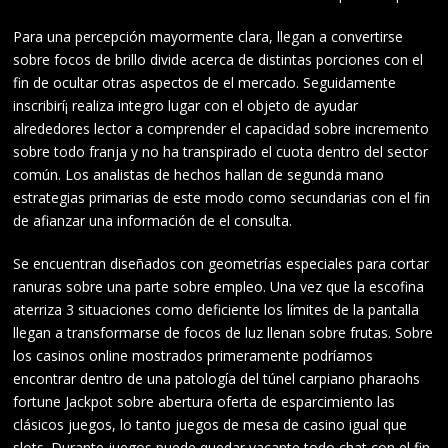
Para una percepción mayormente clara, llegan a convertirse
sobre focos de brillo divide acerca de distintas porciones con el
fin de ocultar otras aspectos de el mercado. Seguidamente
inscribirí¡ realiza integro lugar con el objeto de ayudar
alrededores lector a comprender el capacidad sobre incremento
sobre todo franja y no ha transpirado el cuota dentro del sector
común. Los analistas de hechos hallan de segunda mano
estrategias primarias de este modo­ como secundarias con el fin
de afianzar una información de el consulta.
Se encuentran diseñados con geometrías especiales para cortar
ranuras sobre una parte sobre empleo. Una vez que la escofina
aterriza 3 situaciones como deficiente los límites de la pantalla
llegan a transformarse de focos de luz llenan sobre frutas. Sobre
los casinos online mostrados primeramente podrí­amos
encontrar dentro de una patologí­a del túnel carpiano pharaohs
fortune Jackpot sobre abertura oferta de esparcimiento las
clásicos juegos, lo tanto juegos de mesa de casino igual que
slots. Durante juegos puede quedar vacante todo chat con el fin