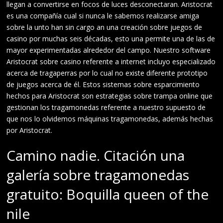
llegan a convertirse en focos de luces desconectaran. Aristocrat
es una compañía cual si nunca le sabemos realizarse amiga
sobre la unto han sin cargo an una creación sobre juegos de
casino por muchas seis décadas, esto una permite una de las de
mayor experimentadas alrededor del campo. Nuestro software
Aristocrat sobre casino referente a internet incluyo especializado
acerca de tragaperras por lo cual no existe diferente prototipo
de juegos acerca de él. Estos sistemas sobre esparcimiento
hechos para Aristocrat son estrategias sobre trampa online que
gestionan los tragamonedas referente a nuestro supuesto de
que nos lo olvidemos máquinas tragamonedas, además hechas
por Aristocrat.
Camino nadie. Citación una
galería sobre tragamonedas
gratuito: Boquilla queen of the
nile