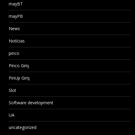
mayBT
mayPB
News
Notícias
pınco
Pinco Giriş
PinUp Giriş
Slot
Software development
UA
uncategorized