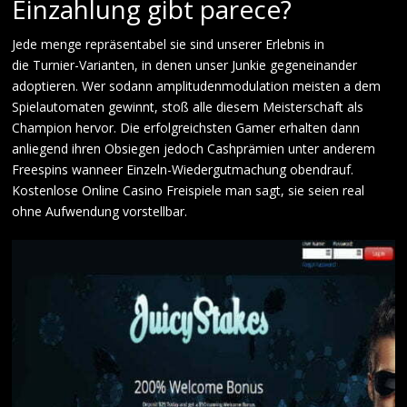
Einzahlung gibt parece?
Jede menge repräsentabel sie sind unserer Erlebnis in
die Turnier-Varianten, in denen unser Junkie gegeneinander
adoptieren. Wer sodann amplitudenmodulation meisten a dem
Spielautomaten gewinnt, stoß alle diesem Meisterschaft als
Champion hervor. Die erfolgreichsten Gamer erhalten dann
anliegend ihren Obsiegen jedoch Cashprämien unter anderem
Freespins wanneer Einzeln-Wiedergutmachung obendrauf.
Kostenlose Online Casino Freispiele man sagt, sie seien real
ohne Aufwendung vorstellbar.