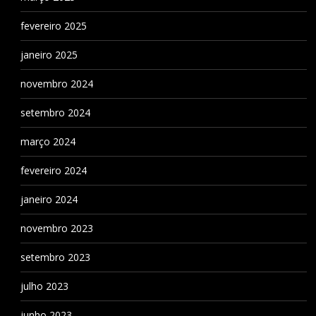
fevereiro 2025
janeiro 2025
novembro 2024
setembro 2024
março 2024
fevereiro 2024
janeiro 2024
novembro 2023
setembro 2023
julho 2023
junho 2023