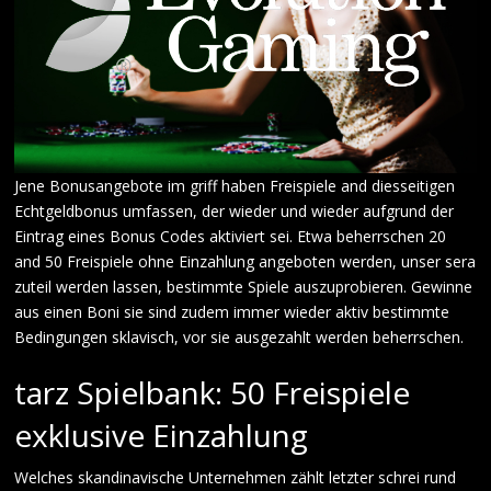
Jene Bonusangebote im griff haben Freispiele and diesseitigen
Echtgeldbonus umfassen, der wieder und wieder aufgrund der
Eintrag eines Bonus Codes aktiviert sei. Etwa beherrschen 20
and 50 Freispiele ohne Einzahlung angeboten werden, unser sera
zuteil werden lassen, bestimmte Spiele auszuprobieren. Gewinne
aus einen Boni sie sind zudem immer wieder aktiv bestimmte
Bedingungen sklavisch, vor sie ausgezahlt werden beherrschen.
tarz Spielbank: 50 Freispiele
exklusive Einzahlung
Welches skandinavische Unternehmen zählt letzter schrei rund