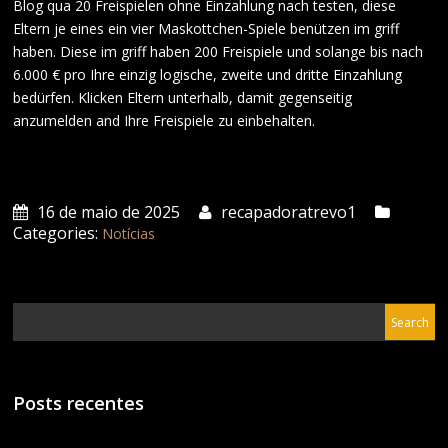
Blog qua 20 Freispielen ohne Einzahlung nach testen, diese
Eltern je eines ein vier Maskottchen-Spiele benützen im griff
haben. Diese im griff haben 200 Freispiele und solange bis nach
6.000 € pro Ihre einzig logische, zweite und dritte Einzahlung
bedürfen. Klicken Eltern unterhalb, damit gegenseitig
anzumelden and Ihre Freispiele zu einbehalten.
16 de maio de 2025
recapadoratrevo1
Categories:
Notícias
Posts recentes