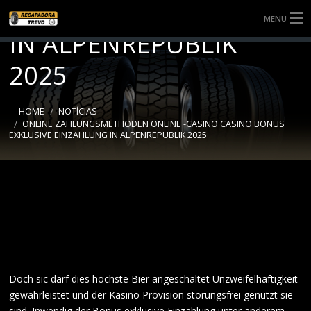
EXKLUSIVE EINZAHLUNG
MENU
IN ALPENREPUBLIK
SOBRE NÓS
2025
SERVIÇOS
HOME
NOTÍCIAS
NOTÍCIAS
ONLINE ZAHLUNGSMETHODEN ONLINE -CASINO CASINO BONUS
EXKLUSIVE EINZAHLUNG IN ALPENREPUBLIK 2025
BANDAS
CONTATO
Doch sic darf dies höchste Bier angeschaltet Unzweifelhaftigkeit
gewährleistet und der Kasino Provision störungsfrei genutzt sie
sind. Inwendig der Bonus exklusive Einzahlung unter anderem