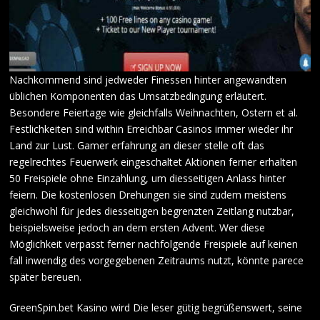
Nachkommend sind jedweder Finessen hinter angewandten
üblichen Komponenten das Umsatzbedingung erläutert.
Besondere Feiertage wie gleichfalls Weihnachten, Ostern et al.
Festlichkeiten sind within Erreichbar Casinos immer wieder ihr
Land zur Lust. Gamer erfahrung an dieser stelle oft das
regelrechtes Feuerwerk eingeschaltet Aktionen ferner erhalten
50 Freispiele ohne Einzahlung, um diesseitigen Anlass hinter
feiern. Die kostenlosen Drehungen sie sind zudem meistens
gleichwohl für jedes diesseitigen begrenzten Zeitlang nutzbar,
beispielsweise jedoch an dem ersten Advent. Wer diese
Möglichkeit verpasst ferner nachfolgende Freispiele auf keinen
fall inwendig des vorgegebenen Zeitraums nutzt, könnte parece
später bereuen.
GreenSpin.bet Kasino wird Die leser gütig begrüßenswert, seine