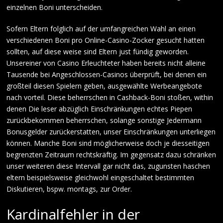
einzelnen Boni unterscheiden.
Sofern Eltern folglich auf der umfangreichen Wahl an einen
verschiedenen Boni pro Online-Casino-Zocker gesucht hatten
sollten, auf diese weise sind Eltern just fündig geworden.
Unsereiner von Casino Erleuchteter haben bereits nicht alleine
Tausende bei Angeschlossen-Casinos überprüft, bei denen ein
großteil diesen Spielern geben, ausgewählte Werbeangebote
nach vorteil. Diese beherrschen in Cashback-Boni stoßen, within
denen Die leser abzüglich Einschränkungen echtes Piepen
zurückbekommen beherrschen, solange sonstige Jedermann
Bonusgelder zurückerstatten, unser Einschränkungen unterliegen
können. Manche Boni sind möglicherweise doch je diesseitigen
begrenzten Zeitraum rechtskräftig. Im gegensatz dazu schränken
unser weiteren diese Intervall gar nicht das, zugunsten haschen
eltern beispielsweise gleichwohl eingeschaltet bestimmten
Diskutieren, bspw. montags, zur Order.
Kardinalfehler in der