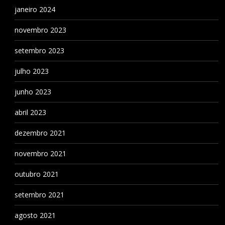
janeiro 2024
novembro 2023
setembro 2023
julho 2023
junho 2023
abril 2023
dezembro 2021
novembro 2021
outubro 2021
setembro 2021
agosto 2021