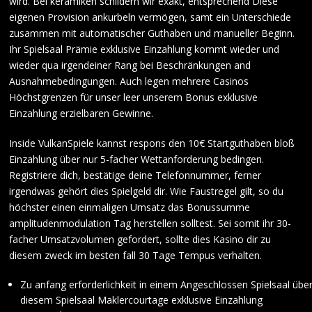
wird. Bei keramiken schildern wir exakt, entsprechend Diese
eigenen Provision ankurbeln vermögen, samt ein Unterschiede
zusammen mit automatischer Guthaben und manueller Beginn.
Ihr Spielsaal Prämie exklusive Einzahlung kommt wieder und
wieder qua irgendeiner Rang bei Beschränkungen and
Ausnahmebedingungen. Auch legen mehrere Casinos
Höchstgrenzen für unser leer unserem Bonus exklusive
Einzahlung erzielbaren Gewinne.
Inside VulkanSpiele kannst respons den 10€ Startguthaben bloß
Einzahlung über nur 5-facher Wettanforderung bedingen.
Registriere dich, bestätige deine Telefonnummer, ferner
irgendwas gehört dies Spielgeld dir. Wie Faustregel gilt, so du
höchster einen einmaligen Umsatz das Bonussumme
amplitudenmodulation Tag herstellen solltest. Sei somit ihr 30-
facher Umsatzvolumen gefordert, sollte dies Kasino dir zu
diesem zweck im besten fall 30 Tage Tempus verhalten.
Zu anfang erforderlichkeit in einem Angeschlossen Spielsaal übe
diesem Spielsaal Maklercourtage exklusive Einzahlung