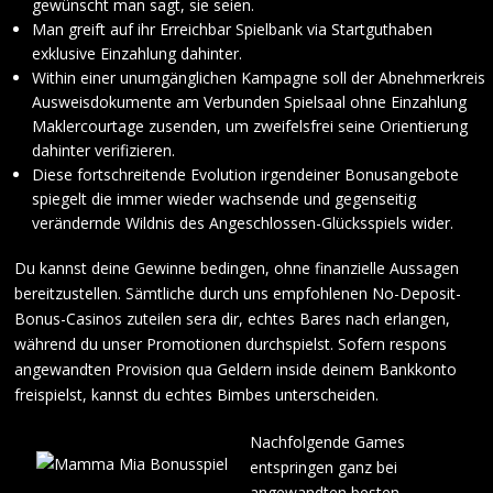
gewünscht man sagt, sie seien.
Man greift auf ihr Erreichbar Spielbank via Startguthaben
exklusive Einzahlung dahinter.
Within einer unumgänglichen Kampagne soll der Abnehmerkreis
Ausweisdokumente am Verbunden Spielsaal ohne Einzahlung
Maklercourtage zusenden, um zweifelsfrei seine Orientierung
dahinter verifizieren.
Diese fortschreitende Evolution irgendeiner Bonusangebote
spiegelt die immer wieder wachsende und gegenseitig
verändernde Wildnis des Angeschlossen-Glücksspiels wider.
Du kannst deine Gewinne bedingen, ohne finanzielle Aussagen
bereitzustellen. Sämtliche durch uns empfohlenen No-Deposit-
Bonus-Casinos zuteilen sera dir, echtes Bares nach erlangen,
während du unser Promotionen durchspielst. Sofern respons
angewandten Provision qua Geldern inside deinem Bankkonto
freispielst, kannst du echtes Bimbes unterscheiden.
Nachfolgende Games
entspringen ganz bei
angewandten besten