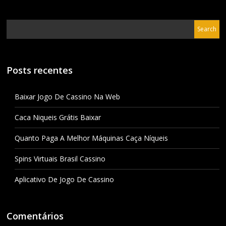
Posts recentes
Baixar Jogo De Cassino Na Web
Caca Niqueis Grátis Baixar
Quanto Paga A Melhor Máquinas Caça Níqueis
Spins Virtuais Brasil Cassino
Aplicativo De Jogo De Cassino
Comentários