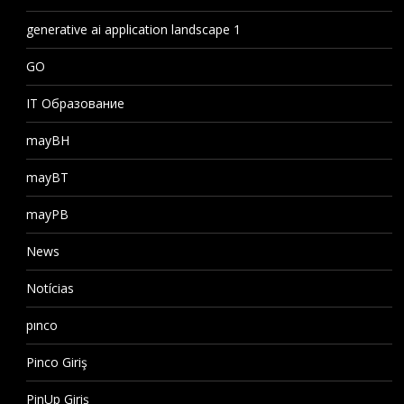
generative ai application landscape 1
GO
IT Образование
mayBH
mayBT
mayPB
News
Notícias
pınco
Pinco Giriş
PinUp Giriş