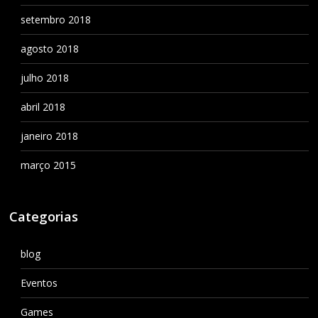
setembro 2018
agosto 2018
julho 2018
abril 2018
janeiro 2018
março 2015
Categorias
blog
Eventos
Games