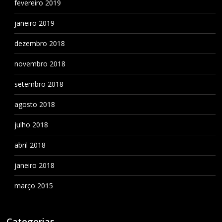
fevereiro 2019
janeiro 2019
dezembro 2018
novembro 2018
setembro 2018
agosto 2018
julho 2018
abril 2018
janeiro 2018
março 2015
Categorias