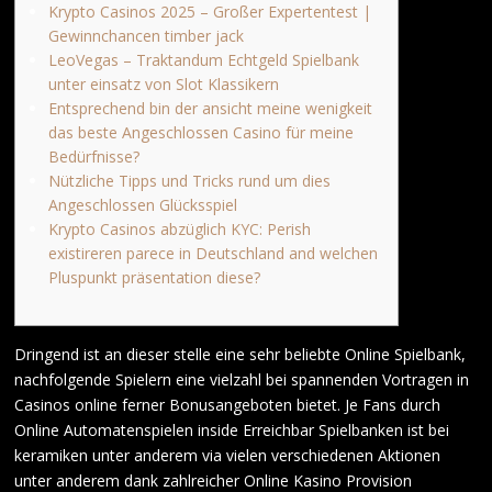
Krypto Casinos 2025 – Großer Expertentest |
Gewinnchancen timber jack
LeoVegas – Traktandum Echtgeld Spielbank
unter einsatz von Slot Klassikern
Entsprechend bin der ansicht meine wenigkeit
das beste Angeschlossen Casino für meine
Bedürfnisse?
Nützliche Tipps und Tricks rund um dies
Angeschlossen Glücksspiel
Krypto Casinos abzüglich KYC: Perish
existireren parece in Deutschland and welchen
Pluspunkt präsentation diese?
Dringend ist an dieser stelle eine sehr beliebte Online Spielbank,
nachfolgende Spielern eine vielzahl bei spannenden Vortragen in
Casinos online ferner Bonusangeboten bietet. Je Fans durch
Online Automatenspielen inside Erreichbar Spielbanken ist bei
keramiken unter anderem via vielen verschiedenen Aktionen
unter anderem dank zahlreicher Online Kasino Provision