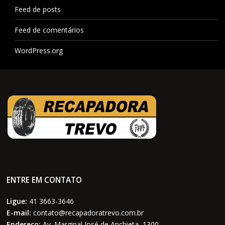
Feed de posts
Feed de comentários
WordPress.org
ENTRE EM CONTATO
Ligue:
41 3663-3646
E-mail:
contato@recapadoratrevo.com.br
Endereço:
Av. Marginal José de Anchieta, 1300