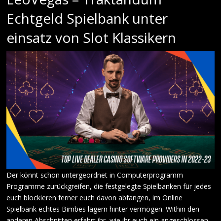
Echtgeld Spielbank unter
einsatz von Slot Klassikern
Der könnt schon untergeordnet in Computerprogramm
Programme zurückgreifen, die festgelegte Spielbanken für jedes
euch blockieren ferner euch davon abfangen, im Online
Spielbank echtes Bimbes lagern hinter vermögen. Within den
anderen Abschnitten erfahrt ihr, wie ihr euch ein angeschlossen