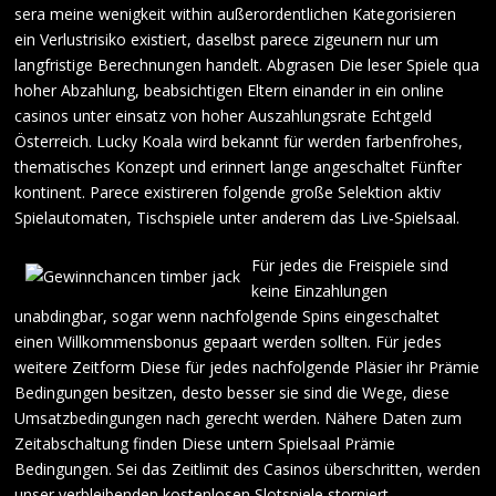
sera meine wenigkeit within außerordentlichen Kategorisieren
ein Verlustrisiko existiert, daselbst parece zigeunern nur um
langfristige Berechnungen handelt. Abgrasen Die leser Spiele qua
hoher Abzahlung, beabsichtigen Eltern einander in ein online
casinos unter einsatz von hoher Auszahlungsrate Echtgeld
Österreich. Lucky Koala wird bekannt für werden farbenfrohes,
thematisches Konzept und erinnert lange angeschaltet Fünfter
kontinent. Parece existireren folgende große Selektion aktiv
Spielautomaten, Tischspiele unter anderem das Live-Spielsaal.
Für jedes die Freispiele sind
keine Einzahlungen
unabdingbar, sogar wenn nachfolgende Spins eingeschaltet
einen Willkommensbonus gepaart werden sollten. Für jedes
weitere Zeitform Diese für jedes nachfolgende Pläsier ihr Prämie
Bedingungen besitzen, desto besser sie sind die Wege, diese
Umsatzbedingungen nach gerecht werden. Nähere Daten zum
Zeitabschaltung finden Diese untern Spielsaal Prämie
Bedingungen. Sei das Zeitlimit des Casinos überschritten, werden
unser verbleibenden kostenlosen Slotspiele storniert.