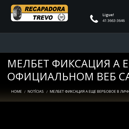
Ligue!
41 3663-3646
МЕЛБЕТ ФИКСАЦИЯ А 
ОФИЦИАЛЬНОМ ВЕБ СА
HOME
NOTÍCIAS
МЕЛБЕТ ФИКСАЦИЯ А ЕЩЕ ВЕРБОВОЕ В ЛИЧ