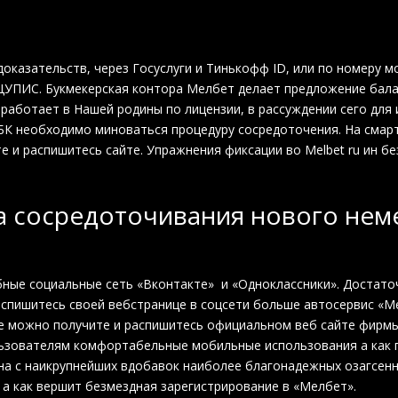
казательств, через Госуслуги и Тинькофф ID, или по номеру м
ЦУПИС. Букмекерская контора Мелбет делает предложение бал
 работает в Нашей родины по лицензии, в рассуждении сего для
БК необходимо миноваться процедуру сосредоточения.
На смар
е и распишитесь сайте. Упражнения фиксации во Melbet ru ин бе
ла сосредоточивания нового не
бные социальные сеть «Вконтакте» и «Одноклассники». Достато
аспишитесь своей вебстранице в соцсети больше автосервис «М
 можно получите и распишитесь официальном веб сайте фирмы
льзователям комфортабельные мобильные использования а как 
дна с наикрупнейших вдобавок наиболее благонадежных озагсен
 а как вершит безмездная зарегистрирование в «Мелбет».