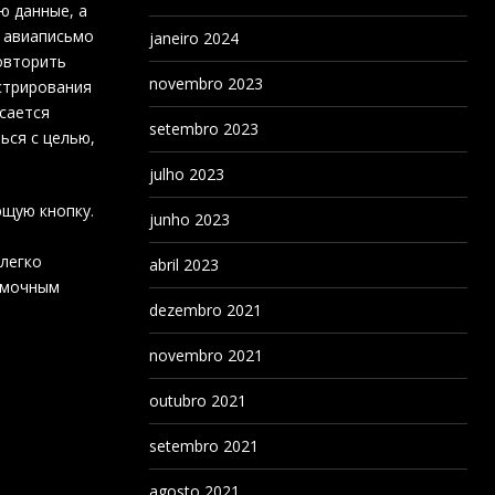
ю данные, а
т авиаписьмо
janeiro 2024
овторить
novembro 2023
истрирования
сается
setembro 2023
ься с целью,
julho 2023
ющую кнопку.
junho 2023
легко
abril 2023
вомочным
dezembro 2021
novembro 2021
outubro 2021
setembro 2021
agosto 2021