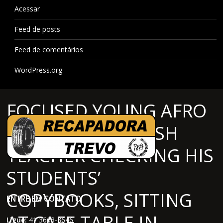
Acessar
Feed de posts
Feed de comentários
WordPress.org
FOCUSED YOUNG AFRO
AMERICAN ENGLISH
TEACHER CHECKING HIS
STUDENTS’
COPYBOOKS, SITTING
ENTRE EM CONTATO
AT CAFE TABLE IN
Ligue:
41 3663-3646